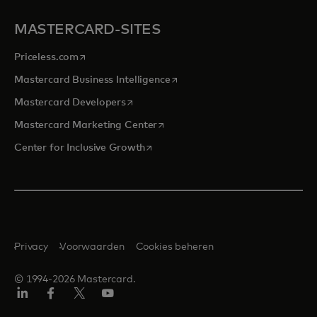
MASTERCARD-SITES
opens in a new tab
Priceless.com
opens in a new tab
Mastercard Business Intelligence
opens in a new tab
Mastercard Developers
opens in a new tab
Mastercard Marketing Center
opens in a new tab
Center for Inclusive Growth
Privacy
Voorwaarden
Cookies beheren
© 1994-2026 Mastercard.
Linkedin
Facebook
Twitter/X
YouTube