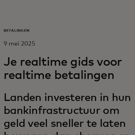
Voor jou
Voor bedrijven
BETALINGEN
9 mei 2025
Voor de wereld
Je realtime gids voor
Voor innovators
realtime betalingen
Nieuws en trends
Landen investeren in hun
bankinfrastructuur om
geld veel sneller te laten