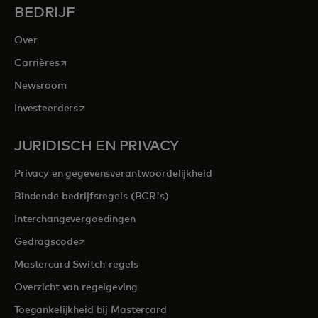
BEDRIJF
Over
opens in a new tab
Carrières
Newsroom
opens in a new tab
Investeerders
JURIDISCH EN PRIVACY
Privacy en gegevensverantwoordelijkheid
Bindende bedrijfsregels (BCR's)
Interchangevergoedingen
opens in a new tab
Gedragscode
Mastercard Switch-regels
Overzicht van regelgeving
Toegankelijkheid bij Mastercard