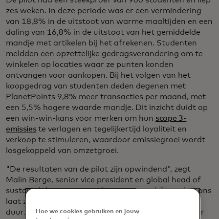
De pilot had een steekproef van 900 studenten en liep
zes weken. In deze periode was er een vermindering
van 18,8% in de uitstoot van warme maaltijden en een
daling van 16,8% in de uitstoot van het gemiddelde
mandje met artikelen bij het afrekenen. Studenten
meldden een opzettelijke gedragsverandering om te
winkelen op locaties waar ze punten konden
ontvangen voor aankopen. Bij het volgen van het
koopgedrag van studenten deden degenen met
PlanetPoints 9,8% meer transacties per maand, met
een 5,5% hogere waarde mandje. Dit inzicht duidt op
een win-win-kans voor merken om hun
scope 3-
emissies
te verlagen en tegelijkertijd loyaliteit en
verkoop te stimuleren, waardoor emissiegroei wordt
losgekoppeld van omzetgroei.
"De resultaten van de pilot zijn opwindend", zegt
Malin Berge, senior vice president en global head of
sustainability innovation bij Mastercard. "Wat het ons
laat zien, is dat consumenten erom geven en dat ze
Hoe we cookies gebruiken en jouw
duurzamere keuzes maken als die informatie er voor