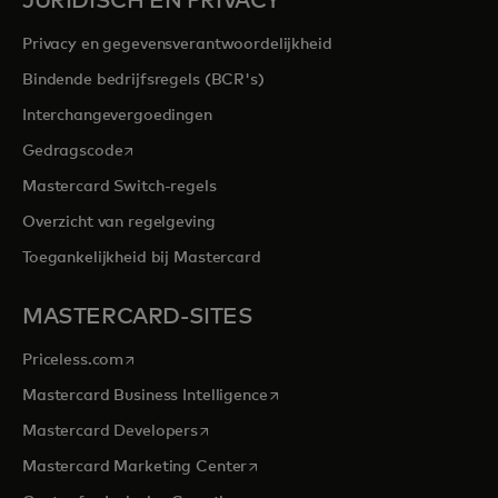
JURIDISCH EN PRIVACY
Privacy en gegevensverantwoordelijkheid
Bindende bedrijfsregels (BCR's)
Interchangevergoedingen
opens in a new tab
Gedragscode
Mastercard Switch-regels
Overzicht van regelgeving
Toegankelijkheid bij Mastercard
MASTERCARD-SITES
opens in a new tab
Priceless.com
opens in a new tab
Mastercard Business Intelligence
opens in a new tab
Mastercard Developers
opens in a new tab
Mastercard Marketing Center