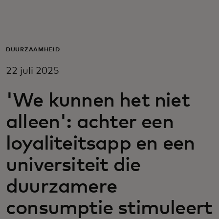
Voor jou
Voor bedrijven
DUURZAAMHEID
22 juli 2025
Voor de wereld
'We kunnen het niet
Voor innovators
alleen': achter een
loyaliteitsapp en een
Nieuws en trends
universiteit die
duurzamere
consumptie stimuleert