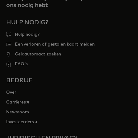
ons nodig hebt
HULP NODIG?
Hulp nodig?
Een verloren of gestolen kaart melden
Geldautomaat zoeken
FAQ's
BEDRIJF
Over
opens in a new tab
Carrières
Newsroom
opens in a new tab
Investeerders