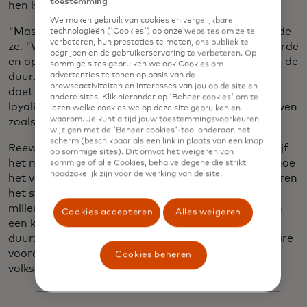
toestemming
hen is.
We maken gebruik van cookies en vergelijkbare
"Mastercard kent loyaliteitsprogramma's", vervolgde
technologieën ('Cookies') op onze websites om ze te
verbeteren, hun prestaties te meten, ons publiek te
ze. "We voeren een aantal van de meest geavanceerde
begrijpen en de gebruikerservaring te verbeteren. Op
en opwindende programma's uit, maar als we daar de
sommige sites gebruiken we ook Cookies om
advertenties te tonen op basis van de
duurzaamheidslens bovenop zetten, zoals Reewild
browseactiviteiten en interesses van jou op de site en
doet met Planet Points, kunnen we onze
andere sites. Klik hieronder op 'Beheer cookies' om te
loyaliteitsexpertise gebruiken om Start Path-bedrijven
lezen welke cookies we op deze site gebruiken en
waarom. Je kunt altijd jouw toestemmingsvoorkeuren
zoals Reewild te helpen veel sneller op te schalen."
wijzigen met de 'Beheer cookies'-tool onderaan het
scherm (beschikbaar als een link in plaats van een knop
Reewild-oprichter Freddie Lintell zegt dat het bedrijf
op sommige sites). Dit omvat het weigeren van
het model uitrolt naar andere sites en onderzoekt hoe
sommige of alle Cookies, behalve degene die strikt
noodzakelijk zijn voor de werking van de site.
het verschillende klanten kan bedienen. "We evolueren
het systeem ook om gezondheid naast
milieustatistieken te integreren," zei hij, "en creëren
Cookies accepteren
Alles weigeren
een krachtiger, holistischer kader om gezondere,
duurzamere aankoopkeuzes te belonen, met tastbare
voordelen die zowel het individuele welzijn als de
Cookies beheren
volksgezondheid ondersteunen."