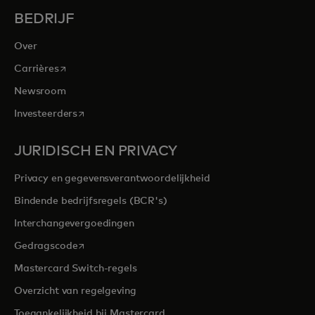
BEDRIJF
Over
opens in a new tab
Carrières
Newsroom
opens in a new tab
Investeerders
JURIDISCH EN PRIVACY
Privacy en gegevensverantwoordelijkheid
Bindende bedrijfsregels (BCR's)
Interchangevergoedingen
opens in a new tab
Gedragscode
Mastercard Switch-regels
Overzicht van regelgeving
Toegankelijkheid bij Mastercard