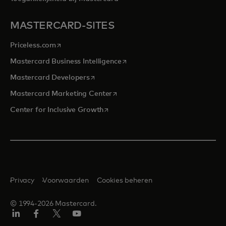
MASTERCARD-SITES
opens in a new tab
Priceless.com
opens in a new tab
Mastercard Business Intelligence
opens in a new tab
Mastercard Developers
opens in a new tab
Mastercard Marketing Center
opens in a new tab
Center for Inclusive Growth
Privacy
Voorwaarden
Cookies beheren
© 1994-2026 Mastercard.
Linkedin
Facebook
Twitter/X
YouTube