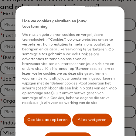
and related content via email.
*
First Name
Hoe we cookies gebruiken en jouw
toestemming
*
Last Name
We maken gebruik van cookies en vergelijkbare
technologieën ('Cookies') op onze websites om ze te
verbeteren, hun prestaties te meten, ons publiek te
begrijpen en de gebruikerservaring te verbeteren. Op
sommige sites gebruiken we ook Cookies om
*
Business Email Address
advertenties te tonen op basis van de
browseactiviteiten en interesses van jou op de site en
andere sites. Klik hieronder op 'Beheer cookies' om te
lezen welke cookies we op deze site gebruiken en
*
Job Title
waarom. Je kunt altijd jouw toestemmingsvoorkeuren
wijzigen met de 'Beheer cookies'-tool onderaan het
scherm (beschikbaar als een link in plaats van een knop
op sommige sites). Dit omvat het weigeren van
sommige of alle Cookies, behalve degene die strikt
*
Organization Name
noodzakelijk zijn voor de werking van de site.
Cookies accepteren
Alles weigeren
*
Industry