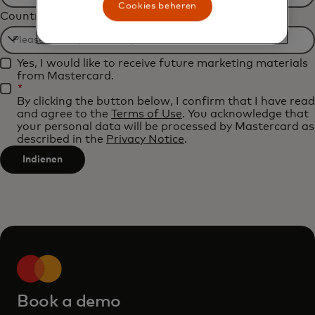
Filtering
Cookies beheren
Country
will
be
Filtering
applied
Yes, I would like to receive future marketing materials
will
after
from Mastercard.
be
*
3
By clicking the button below, I confirm that I have read
applied
characters.
and agree to the
Terms of Use
. You acknowledge that
after
your personal data will be processed by Mastercard as
described in the
Privacy Notice
.
3
characters.
Indienen
Book a demo