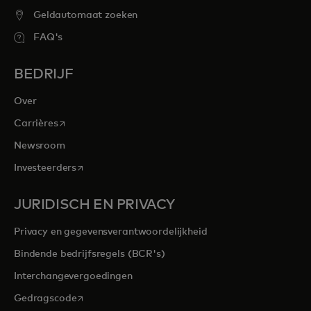
Geldautomaat zoeken
FAQ's
BEDRIJF
Over
opens in a new tab
Carrières
Newsroom
opens in a new tab
Investeerders
JURIDISCH EN PRIVACY
Privacy en gegevensverantwoordelijkheid
Bindende bedrijfsregels (BCR's)
Interchangevergoedingen
opens in a new tab
Gedragscode