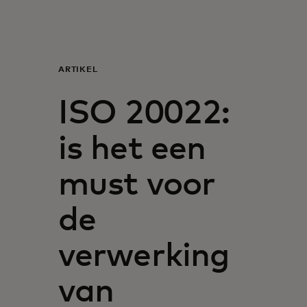
Voor jou
Voor bedrijven
ARTIKEL
ISO 20022:
Voor de wereld
is het een
Voor innovators
must voor
Nieuws en trends
de
verwerking
van