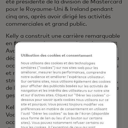
été présidente de la division de Mastercard
pour le Royaume-Uni & Ireland pendant
cinq ans, après avoir dirigé les activités
commerciales et grand public.
Kelly a construit une carrière remarquable
en façonnant le paysage des paiements.
Avant Mastercard, elle a passé une
Utilisation des cookies et consentement
décennie chez American Express, où elle a
Nous utilisons des cookies et des technologies
occupé des postes de direction européens
similaires ("cookies") sur nos sites web pour les
et mondiaux dans les domaines de la
améliorer, mesurer leurs performances, comprendre
notre audience et améliorer l'expérience utilisateur.
stratégie, du développement commercial,
Sur certains sites, nous utilisons également des cookies
pour afficher des publicités basées sur les activités de
de l'efficacité des forces de vente et de la
navigation et les intérêts des utilisateurs sur notre site
gestion des produits.
et sur d'autres sites. Cliquez sur "Gérer les cookies" ci-
dessous pour savoir quels cookies nous utilisons sur ce
site et pourquoi. Vous pouvez toujours modifier vos
Kelly siège au conseil d’administration de
préférences en matière de consentement en utilisant
Vocalink (une société Mastercard) et a
l'outil "Gérer les cookies" au bas de l'écran (disponible
sous forme de lien au lieu d'un bouton sur certains
occupé des fonctions au sein des conseils
sites). Vous pouvez notamment refuser certains ou
tous les cookies, à l'exception de ceux qui sont