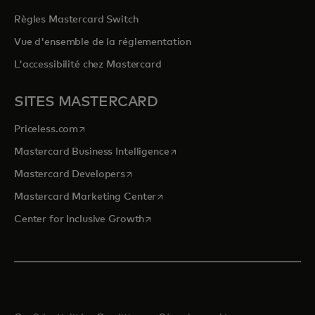
Règles Mastercard Switch
Vue d'ensemble de la réglementation
L'accessibilité chez Mastercard
SITES MASTERCARD
s’ouvre dans un nouvel onglet
Priceless.com
s’ouvre dans un nouvel onglet
Mastercard Business Intelligence
s’ouvre dans un nouvel onglet
Mastercard Developers
s’ouvre dans un nouvel onglet
Mastercard Marketing Center
s’ouvre dans un nouvel onglet
Center for Inclusive Growth