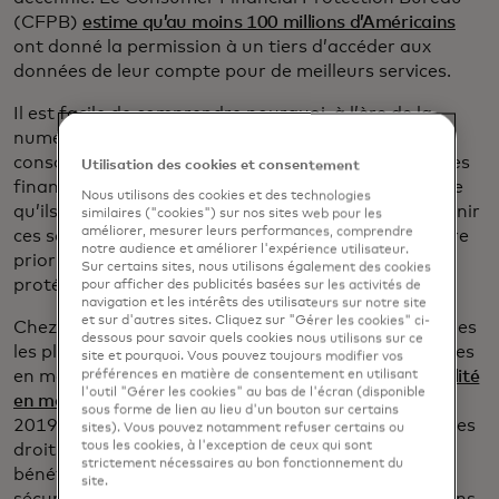
(CFPB)
estime qu’au moins 100 millions d’Américains
ont donné la permission à un tiers d’accéder aux
données de leur compte pour de meilleurs services.
Il est facile de comprendre pourquoi, à l’ère de la
numérisation dans laquelle nous vivons, les
consommateurs s’attendent à ce que les expériences
Utilisation des cookies et consentement
financières soient aussi à la pointe de la technologie
Nous utilisons des cookies et des technologies
qu’ils le sont. Ils partagent leurs données pour obtenir
similaires ("cookies") sur nos sites web pour les
améliorer, mesurer leurs performances, comprendre
ces services, mais un facteur de l’expérience doit être
notre audience et améliorer l'expérience utilisateur.
prioritaire avant tout : ces données
doivent
être
Sur certains sites, nous utilisons également des cookies
protégées et sécurisées.
pour afficher des publicités basées sur les activités de
navigation et les intérêts des utilisateurs sur notre site
et sur d'autres sites. Cliquez sur "Gérer les cookies" ci-
Chez Mastercard, nous nous conformons aux normes
dessous pour savoir quels cookies nous utilisons sur ce
les plus élevées en matière de pratiques responsables
site et pourquoi. Vous pouvez toujours modifier vos
en matière de données. Nos
principes de responsabilité
préférences en matière de consentement en utilisant
l'outil "Gérer les cookies" au bas de l'écran (disponible
en matière de données et de technologie,
lancés en
sous forme de lien au lieu d'un bouton sur certains
2019, sont ancrés dans le respect et la protection des
sites). Vous pouvez notamment refuser certains ou
tous les cookies, à l'exception de ceux qui sont
droits des personnes à posséder, contrôler et
strictement nécessaires au bon fonctionnement du
bénéficier de leurs données. La confidentialité et la
site.
sécurité sont intégrées dans tout ce que nous faisons.