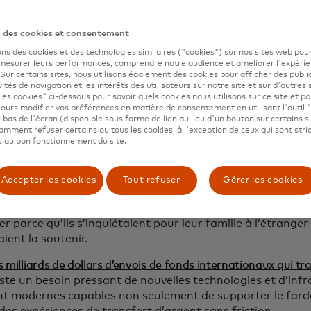
n des cookies et consentement
ons des cookies et des technologies similaires ("cookies") sur nos sites web pour
 mesurer leurs performances, comprendre notre audience et améliorer l'expéri
. Sur certains sites, nous utilisons également des cookies pour afficher des publi
vités de navigation et les intérêts des utilisateurs sur notre site et sur d'autres 
les cookies" ci-dessous pour savoir quels cookies nous utilisons sur ce site et p
ours modifier vos préférences en matière de consentement en utilisant l'outil 
 bas de l'écran (disponible sous forme de lien au lieu d'un bouton sur certains s
mment refuser certains ou tous les cookies, à l'exception de ceux qui sont str
en Duc Thành, à l'extrême gauche, avec sa famille élargi
 au bon fonctionnement du site.
région, M. Thành est l’un des nombreux qui ont travaillé o
ment à l’étranger afin de subvenir aux besoins de leur fam
Accepter les cookies
Tout refuser
Gérer les cookies
ier rapport de Mastercard sur les paiements sans frontière
des consommateurs interrogés en Asie-Pacifique ont envoy
er parce qu’ils s’inquiétaient pour leur famille à l’étranger 
ient la soutenir.
 milliards de dollars d’envois de fonds internationaux qui tra
existe un besoin pressant de nouvelles technologies et d’inf
t modernes capables non seulement de supporter le fard
 des expériences de transfert d’argent sans friction.