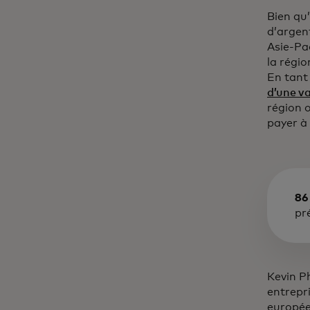
Bien qu’
d’argent
Asie-Pa
la régio
En tant
d’une va
région 
payer à 
86
pr
Kevin P
entrepr
europée