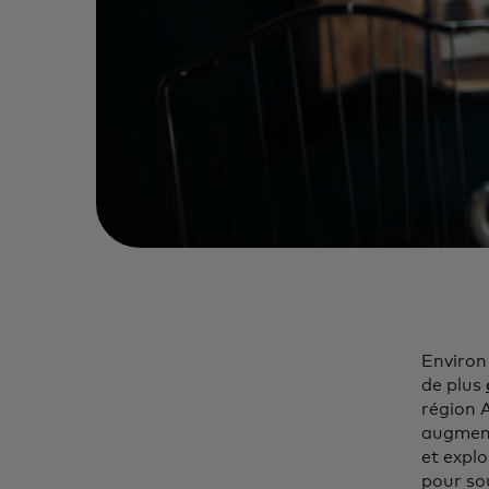
Enviro
de plus
région 
augment
et explo
pour so