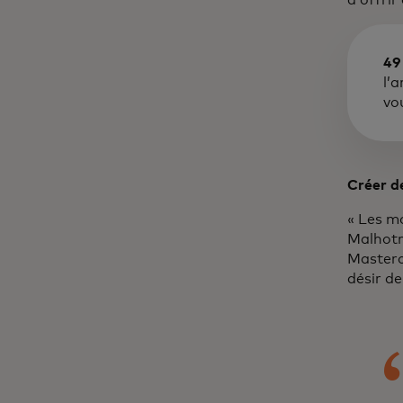
49
l’a
vou
Créer de
« Les m
Malhotra
Masterc
désir de