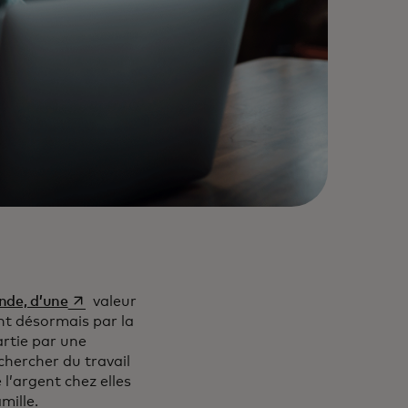
s’ouvre dans un nouvel onglet
onde, d’une
valeur
ent désormais par la
rtie par une
hercher du travail
 l’argent chez elles
mille.