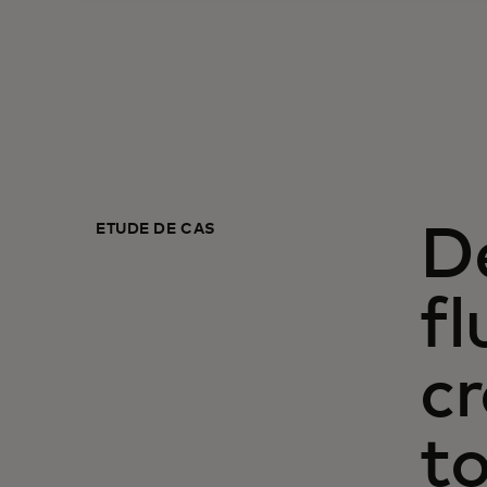
ÉTUDE DE CAS
D
fl
cr
to