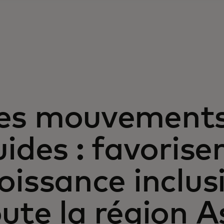
es mouvements
uides : favorise
oissance inclus
ute la région A