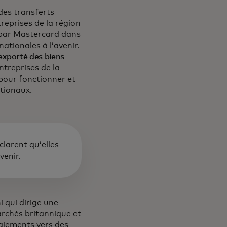
des transferts
treprises de la région
 par Mastercard dans
nationales à l’avenir.
 exporté des biens
ns un nouvel onglet
ntreprises de la
pour fonctionner et
ationaux.
larent qu’elles
venir.
 qui dirige une
archés britannique et
paiements vers des