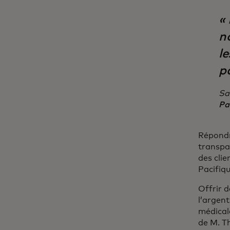
«
n
le
p
Sa
Pa
Répondr
transpa
des clie
Pacifiq
Offrir d
l’argent
médical
de M. T