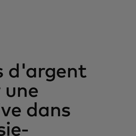
 d'argent
r une
ive dans
sie-