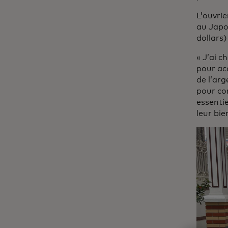
L’ouvrie
au Japon
dollars)
« J’ai 
pour acq
de l’arg
pour co
essentie
leur bie