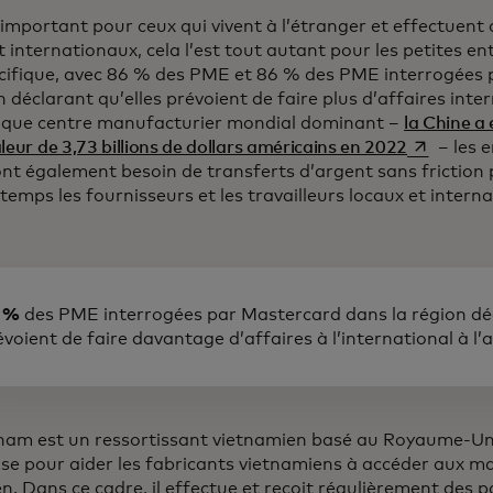
important pour ceux qui vivent à l’étranger et effectuent 
 internationaux, cela l’est tout autant pour les petites en
cifique, avec 86 % des PME et 86 % des PME interrogées
n déclarant qu’elles prévoient de faire plus d’affaires inter
 que centre manufacturier mondial dominant –
la Chine a
s’ouvre da
leur de 3,73 billions de dollars américains en 2022
– les e
ont également besoin de transferts d’argent sans friction 
temps les fournisseurs et les travailleurs locaux et intern
 %
des PME interrogées par Mastercard dans la région déc
évoient de faire davantage d’affaires à l’international à l’a
ham est un ressortissant vietnamien basé au Royaume-Uni
ise pour aider les fabricants vietnamiens à accéder aux m
n. Dans ce cadre, il effectue et reçoit régulièrement des 