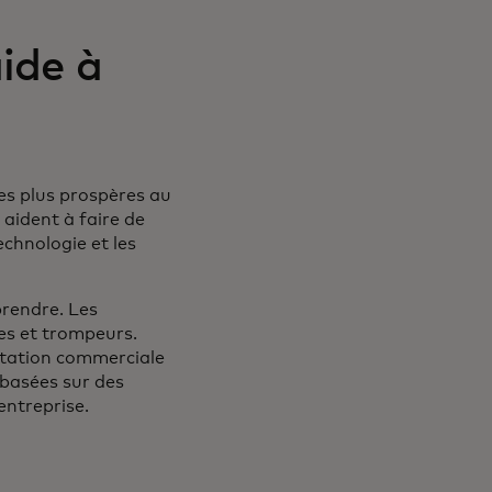
ide à
les plus prospères au
 aident à faire de
echnologie et les
prendre. Les
es et trompeurs.
ntation commerciale
 basées sur des
entreprise.