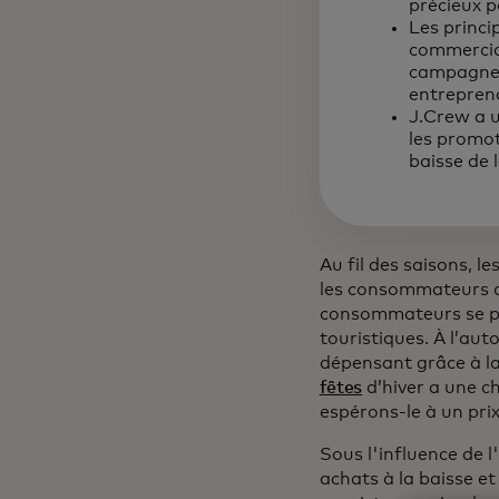
précieux p
Les princi
commercia
campagne s
entrepren
J.Crew a u
les promot
baisse de 
Au fil des saisons,
les consommateurs ch
consommateurs se pré
touristiques. À l’aut
dépensant grâce à la
fêtes
d’hiver a une c
espérons-le à un pr
Sous l'influence de
achats à la baisse et