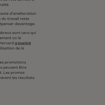
haité.
texte d’amélioration
du travail reste
 dépenser davantage.
mbreux sont ceux qui
nement où le
stercard
a montré
lisation de la
les promotions
es peuvent être
nt. Les promos
nèrent les résultats