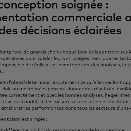
conception soignée :
mentation commerciale a
des décisions éclairées
lants font de grands choix chaque jour, et les entreprises 
ériences pour valider leurs stratégies. Bien que les tests
t impossible de réaliser cet avantage sans les analyses, la t
s.
ent d’abord déterminer exactement ce qu’elles veulent ap
 clair ou mal menées peuvent donner des résultats invalid
utée correctement et avec les bonnes analyses, l’expérime
ative qui conduit à des mesures claires et à des décisions
améliorer les performances dans tous les secteurs d’une 
entation est simple :
ct différentiel global du programme ou de la campagne