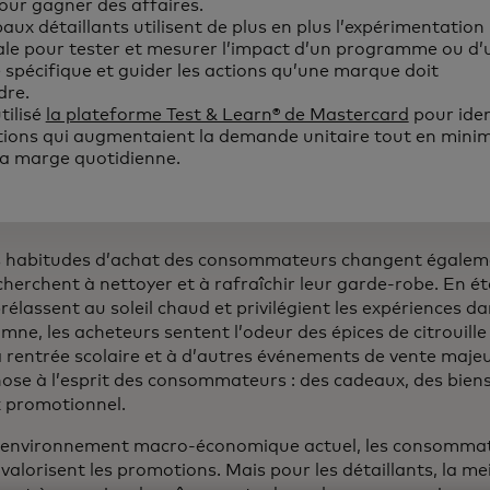
our gagner des affaires.
paux détaillants utilisent de plus en plus l’expérimentation
le pour tester et mesurer l’impact d’un programme ou d’
pécifique et guider les actions qu’une marque doit
dre.
tilisé
la plateforme Test & Learn® de Mastercard
pour iden
ions qui augmentaient la demande unitaire tout en minim
la marge quotidienne.
 les habitudes d’achat des consommateurs changent égalem
erchent à nettoyer et à rafraîchir leur garde-robe. En été
lassent au soleil chaud et privilégient les expériences da
omne, les acheteurs sentent l’odeur des épices de citrouill
 rentrée scolaire et à d’autres événements de vente majeu
hose à l’esprit des consommateurs : des cadeaux, des bien
ix promotionnel.
 l'environnement macro-économique actuel, les consommat
 valorisent les promotions. Mais pour les détaillants, la m