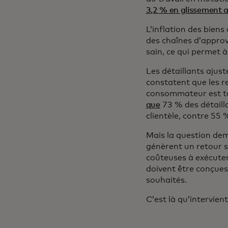
3,2 % en glissement 
L’inflation des bien
des chaînes d’appro
sain, ce qui permet 
Les détaillants ajus
constatent que les r
consommateur est tou
que
73 % des détailla
clientèle, contre 55 
Mais la question de
génèrent un retour s
coûteuses à exécuter,
doivent être conçues 
souhaités.
C’est là qu’intervie