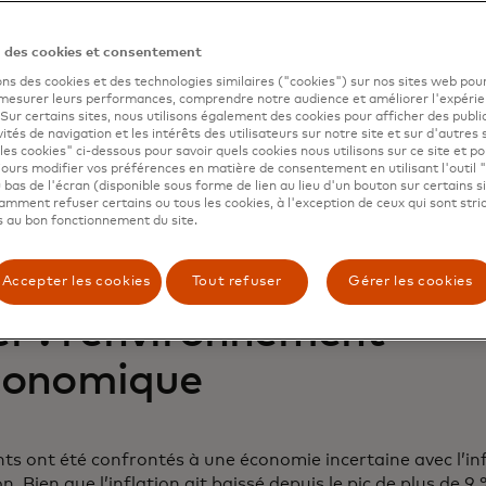
ment à organiser la même vente dans chaque magasin.
nt l’expérimentation commerciale, une méthodologie qui pe
n des cookies et consentement
ons les plus rentables possibles en testant des idées sur l
ons des cookies et des technologies similaires ("cookies") sur nos sites web pour
rtunités d’amélioration spécifiques. Tout comme une expér
 mesurer leurs performances, comprendre notre audience et améliorer l'expéri
rciale consiste à développer une hypothèse et à utiliser
. Sur certains sites, nous utilisons également des cookies pour afficher des publi
vités de navigation et les intérêts des utilisateurs sur notre site et sur d'autres 
pothèses étaient correctes ou incorrectes. En testant, les 
les cookies" ci-dessous pour savoir quels cookies nous utilisons sur ce site et p
égies de tarification, améliorer leurs promotions et cibler
ours modifier vos préférences en matière de consentement en utilisant l'outil 
 bas de l'écran (disponible sous forme de lien au lieu d'un bouton sur certains s
s magasins en toute confiance.
mment refuser certains ou tous les cookies, à l'exception de ceux qui sont str
 au bon fonctionnement du site.
marques s’adaptent non seulement aux saisons changeantes
mmateurs réagissent à l’évolution de l’économie.
Accepter les cookies
Tout refuser
Gérer les cookies
er : l’environnement
conomique
ants ont été confrontés à une économie incertaine avec l’in
. Bien que l’inflation ait baissé depuis le pic de plus de 9 