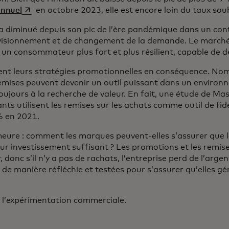
s’ouvre dans un nouvel onglet
annuel
en octobre 2023, elle est encore loin du taux sou
s a diminué depuis son pic de l’ère pandémique dans un con
visionnement et de changement de la demande. Le marché 
à un consommateur plus fort et plus résilient, capable de
tent leurs stratégies promotionnelles en conséquence. No
emises peuvent devenir un outil puissant dans un environ
jours à la recherche de valeur. En fait, une étude de Ma
nts utilisent les remises sur les achats comme outil de fidé
% en 2021.
meure : comment les marques peuvent-elles s’assurer que 
ur investissement suffisant ? Les promotions et les remis
 donc s’il n’y a pas de rachats, l’entreprise perd de l’arge
de manière réfléchie et testées pour s’assurer qu’elles gé
nt l’expérimentation commerciale.