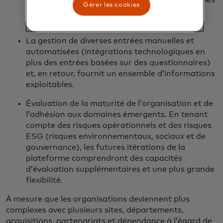
Gérer les cookies
tels que NIST, PCI, ISO 27001, Cloud Security
Alliance, CAIQ et CRI.
La gestion de diverses entrées manuelles et
automatisées (intégrations technologiques en
plus des entrées basées sur des questionnaires)
et, en retour, fournit un ensemble d’informations
exploitables.
Évaluation de la maturité de l’organisation et de
l’adhésion aux domaines émergents. En tenant
compte des risques opérationnels et des risques
ESG (risques environnementaux, sociaux et de
gouvernance), les futures itérations de la
plateforme comprendront des capacités
d’évaluation supplémentaires et une plus grande
flexibilité.
À mesure que les organisations deviennent plus
complexes avec plusieurs sites, départements,
acquisitions, partenariats et dépendance à l’égard de