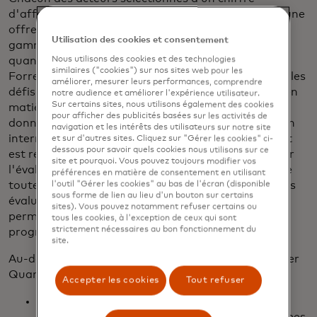
d'affaires de 5 millions de dollars ou plus en CRQ, une
offre technologique discrète de CRQ, une large
Utilisation des cookies et consentement
gamme de cas d'utilisation pour le cyber-risque
quantitatif et un intérêt de la part des clients de
Nous utilisons des cookies et des technologies
similaires ("cookies") sur nos sites web pour les
Forrester. Forrester souligne dans son rapport que les
améliorer, mesurer leurs performances, comprendre
défis auxquels les organisations sont confrontées en
notre audience et améliorer l'expérience utilisateur.
Sur certains sites, nous utilisons également des cookies
matière de QRC sont notamment "le manque de
pour afficher des publicités basées sur les activités de
données, de compétences analytiques et d'adhésion
navigation et les intérêts des utilisateurs sur notre site
interne". Dans ce rapport, Mastercard Cyber Quant
et sur d'autres sites. Cliquez sur "Gérer les cookies" ci-
dessous pour savoir quels cookies nous utilisons sur ce
est reconnu pour son approche de la QRC basée sur
site et pourquoi. Vous pouvez toujours modifier vos
l'évaluation des contrôles pour les organisations de
préférences en matière de consentement en utilisant
toutes tailles et pour son approche de la gestion des
l'outil "Gérer les cookies" au bas de l'écran (disponible
sous forme de lien au lieu d'un bouton sur certains
évaluations et de l'accès basé sur les rôles, ce qui
sites). Vous pouvez notamment refuser certains ou
permet aux clients d'étendre facilement leurs
tous les cookies, à l'exception de ceux qui sont
strictement nécessaires au bon fonctionnement du
programmes de gestion des risques.
site.
Au-delà de la quantification des cyber-risques, Cyber
Quant aide les organisations à :
Accepter les cookies
Tout refuser
Évaluations qualitatives et quantitatives de la
maturité par rapport à des cadres et des normes