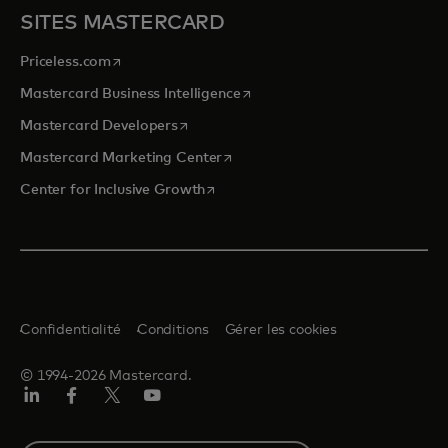
SITES MASTERCARD
s’ouvre dans un nouvel onglet
Priceless.com
s’ouvre dans un nouvel onglet
Mastercard Business Intelligence
s’ouvre dans un nouvel onglet
Mastercard Developers
s’ouvre dans un nouvel onglet
Mastercard Marketing Center
s’ouvre dans un nouvel onglet
Center for Inclusive Growth
Confidentialité
Conditions
Gérer les cookies
© 1994-2026 Mastercard.
LinkedIn
Facebook
Twitter/X
YouTube
Select