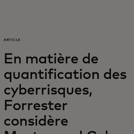
Pour vous
Pour les entreprises
ARTICLE
Pour le monde
En matière de
Pour les innovateurs
quantification des
cyberrisques,
Actualités et tendances
Forrester
considère