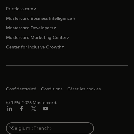
s’ouvre dans un nouvel onglet
Priceless.com
s’ouvre dans un nouvel onglet
Mastercard Business Intelligence
s’ouvre dans un nouvel onglet
Mastercard Developers
s’ouvre dans un nouvel onglet
Mastercard Marketing Center
s’ouvre dans un nouvel onglet
Center for Inclusive Growth
Confidentialité
Conditions
Gérer les cookies
© 1994-2026 Mastercard.
LinkedIn
Facebook
Twitter/X
YouTube
Select
a