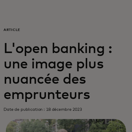
Pour vous
Pour les entreprises
ARTICLE
L'open banking :
Pour le monde
une image plus
Pour les innovateurs
nuancée des
Actualités et tendances
emprunteurs
Date de publication : 18 décembre 2023