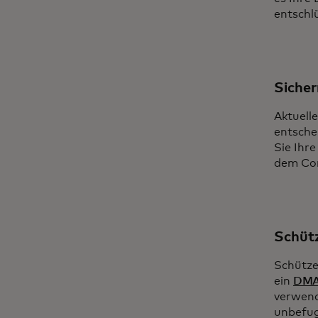
entschlü
Sicher
Aktuell
entsche
Sie Ihr
dem Com
Schütz
Schütze
ein
DMAR
verwend
unbefug