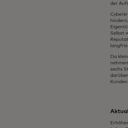
der Auf
Cyberkr
hindern,
Eigentü
Selbst 
Reputat
langfri
Da klei
nehmen 
sechs S
darüber 
Kunden
Aktual
Erhöhen