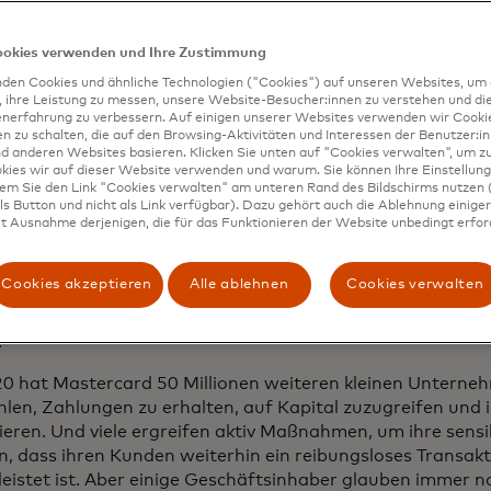
tannien eine der größten Bedrohungen, wobei 48 % in de
 Informationen oder Beratung zu den Cybersicherheitsb
ookies verwenden und Ihre Zustimmung
mit denen ihr Unternehmen konfrontiert ist,
so Gov.UK
. F
hmen in Großbritannien haben in den letzten 12 Monate
den Cookies und ähnliche Technologien ("Cookies") auf unseren Websites, um 
, ihre Leistung zu messen, unsere Website-Besucher:innen zu verstehen und di
eitsverletzungen oder Angriffe festgestellt.
enerfahrung zu verbessern. Auf einigen unserer Websites verwenden wir Cook
 zu schalten, die auf den Browsing-Aktivitäten und Interessen der Benutzer:in
d sich kleine Unternehmen zunehmend der Cybersicher
d anderen Websites basieren. Klicken Sie unten auf "Cookies verwalten", um zu
kies wir auf dieser Website verwenden und warum. Sie können Ihre Einstellung
sind, mit denen sie konfrontiert sind, fühlen sich viele i
dem Sie den Link "Cookies verwalten" am unteren Rand des Bildschirms nutzen (
bar", sagt Michele Centemero, Executive Vice President o
s Button und nicht als Link verfügbar). Dazu gehört auch die Ablehnung einiger 
tercard. "Sie sind auf der Suche nach einfachen, effektiv
t Ausnahme derjenigen, die für das Funktionieren der Website unbedingt erford
tarken Schutz bieten, ohne überwältigende Komplexität zu
ber suchen sie einen vertrauenswürdigen Partner für die Si
Cookies akzeptieren
Alle ablehnen
Cookies verwalten
hnen ermöglicht, ihre Abläufe zu schützen und sich auf da
klich wichtig ist: das Wachstum ihres Geschäfts und die B
."
20 hat Mastercard 50 Millionen weiteren kleinen Unterneh
hlen, Zahlungen zu erhalten, auf Kapital zuzugreifen und 
isieren. Und viele ergreifen aktiv Maßnahmen, um ihre sens
n, dass ihren Kunden weiterhin ein reibungsloses Transakt
eistet ist. Aber einige Geschäftsinhaber glauben immer no