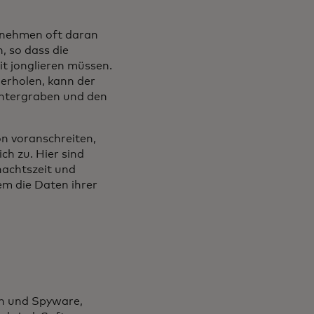
rnehmen oft daran
, so dass die
t jonglieren müssen.
 erholen, kann der
untergraben und den
on voranschreiten,
ch zu. Hier sind
nachtszeit und
em die Daten ihrer
en und Spyware,