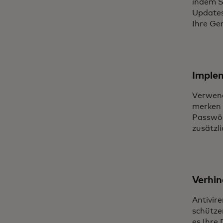
indem S
Updates
Ihre Ger
Implem
Verwend
merken 
Passwör
zusätzl
Verhin
Antivir
schütze
es Ihre 