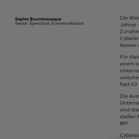
Die Wei
Sophie Bournhonesque
Senior Specialist, Kommunikation
Jahres –
Zunahme
Cyberkr
kleinen
Für Kle
einem a
Unterne
zwisch
fast 43
Die Aus
Unterne
sind da
stellen
BIP.
Cybersi