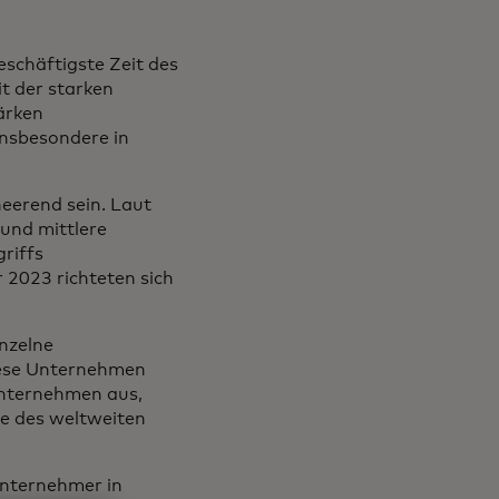
eschäftigste Zeit des
it der starken
ärken
insbesondere in
eerend sein. Laut
 und mittlere
riffs
r 2023 richteten sich
inzelne
iese Unternehmen
Unternehmen aus,
te des weltweiten
unternehmer in