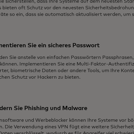
ie sicherstellen, dass Ihre Systeme auf dem neuesten Sta
 bieten oft Schutz vor den neuesten Sicherheitsbedrohung
äte so ein, dass sie automatisch aktualisiert werden, um s
entieren Sie ein sicheres Passwort
en Sie anstelle von einfachen Passwörtern Passphrasen, d
können. Implementieren Sie eine Multi-Faktor-Authentifi
ter, biometrische Daten oder andere Tools, um Ihre Kont
ichen Schutz vor Hackern zu bieten.
dern Sie Phishing und Malware
ensoftware und Werbeblocker können Ihre Systeme vor bös
n. Die Verwendung eines VPN fügt eine weitere Sicherhei
Daten verschlüsselt, wodurch es für Angreifer viel schwieri