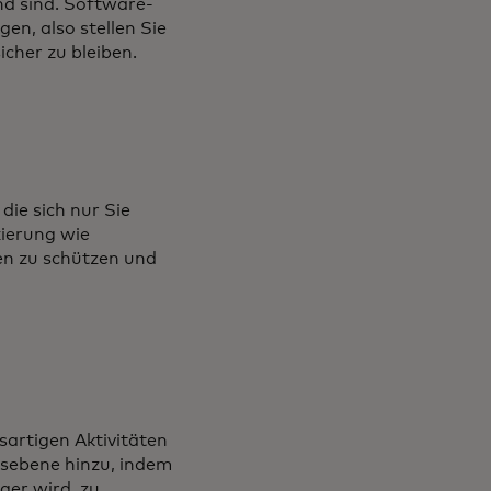
nd sind. Software-
en, also stellen Sie
icher zu bleiben.
ie sich nur Sie
zierung wie
en zu schützen und
artigen Aktivitäten
tsebene hinzu, indem
ger wird, zu