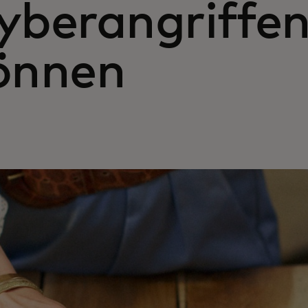
yberangriffen
önnen