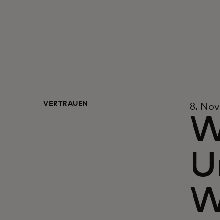
VERTRAUEN
8. No
W
U
W