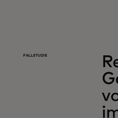
FALLSTUDIE
R
G
v
i