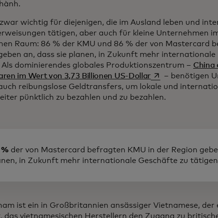
hành.
 zwar wichtig für diejenigen, die im Ausland leben und int
rweisungen tätigen, aber auch für kleine Unternehmen im
chen Raum: 86 % der KMU und 86 % der von Mastercard b
geben an, dass sie planen, in Zukunft mehr internationale
. Als dominierendes globales Produktionszentrum –
China 
wird in einer neue
ren im Wert von 3,73 Billionen US-Dollar
– benötigen U
auch reibungslose Geldtransfers, um lokale und internati
eiter pünktlich zu bezahlen und zu bezahlen.
 %
der von Mastercard befragten KMU in der Region geben
anen, in Zukunft mehr internationale Geschäfte zu tätigen
ham ist ein in Großbritannien ansässiger Vietnamese, de
t, das vietnamesischen Herstellern den Zugang zu britisc