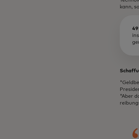
kann, s
49
in
ge
Schaffu
"Geldbe
Preside
"Aber d
reibung