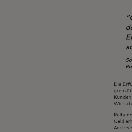
"
d
E
s
Sa
Pa
Die Erf
grenzüb
Kundenb
Wirtsch
Reibung
Geld er
Arztrec