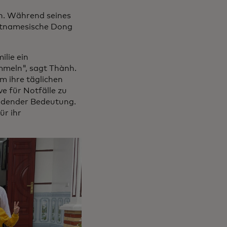
nh. Während seines
ietnamesische Dong
ilie ein
meln", sagt Thành.
m ihre täglichen
e für Notfälle zu
eidender Bedeutung.
ür ihr