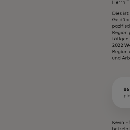
Herrn T
Dies ist
Geldübe
pazifis
Region 
tätigen
2022 Wa
Region 
und Arb
86
pl
Kevin P
betreib