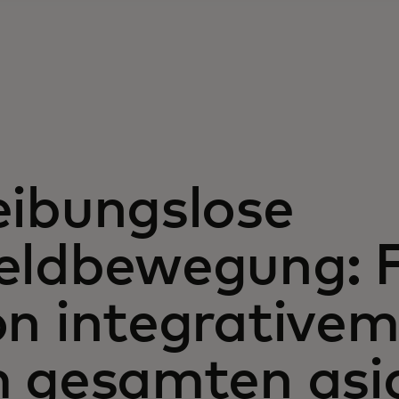
eibungslose
eldbewegung: 
on integrativ
m gesamten asia