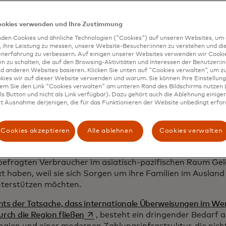
ookies verwenden und Ihre Zustimmung
den Cookies und ähnliche Technologien ("Cookies") auf unseren Websites, um 
, ihre Leistung zu messen, unsere Website-Besucher:innen zu verstehen und di
enerfahrung zu verbessern. Auf einigen unserer Websites verwenden wir Cook
 zu schalten, die auf den Browsing-Aktivitäten und Interessen der Benutzer:in
d anderen Websites basieren. Klicken Sie unten auf "Cookies verwalten", um zu
kies wir auf dieser Website verwenden und warum. Sie können Ihre Einstellung
dem Sie den Link "Cookies verwalten" am unteren Rand des Bildschirms nutzen (
s Button und nicht als Link verfügbar). Dazu gehört auch die Ablehnung einiger 
t Ausnahme derjenigen, die für das Funktionieren der Website unbedingt erford
uyen Duc Thành, ganz links, mit seiner Großfamilie in Vi
egion ist Herr Thành einer von vielen, die im Ausland gea
Cookies akzeptieren
Alle ablehnen
Cookies verwalten
 arbeiten, um ihre Familie zu unterstützen. Untersuchung
 von Mastercard über grenzenlose Zahlungen ergaben, dass
befragten Verbraucher im asiatisch-pazifischen Raum Gel
kt haben, weil sie sich Sorgen um ihre Familien im Ausla
nterstützen möchten.
hts der Tatsache, dass internationale Überweisungen im Wer
wird in einer neuen Registerkarte geö
urch die Region fließen
, besteht ein dringender Bedarf 
ogien und einer modernen Zahlungsinfrastruktur, die nicht