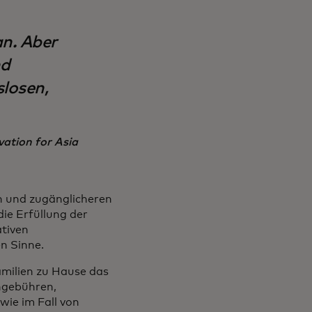
n. Aber
nd
losen,
vation for Asia
n und zugänglicheren
ie Erfüllung der
ativen
n Sinne.
amilien zu Hause das
engebühren,
wie im Fall von