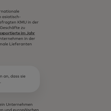
ernationale
 asiatisch-
efragten KMU in der
 Geschäfte zu
exportierte im Jahr
n Registerkarte geöffnet
nternehmen in der
onale Lieferanten
 an, dass sie
.
r ein Unternehmen
hen und europäischen