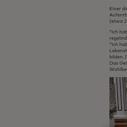
Einer d
Aufenth
(etwa 2
"Ich ha
regelmä
"Ich ha
Lebensh
bilden.
Das Geld
Wohlbef