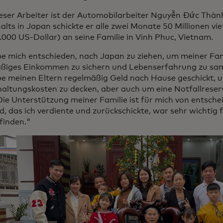
ieser Arbeiter ist der Automobilarbeiter Nguyễn Đức Thà
alts in Japan schickte er alle zwei Monate 50 Millionen v
.000 US-Dollar) an seine Familie in Vinh Phuc, Vietnam.
be mich entschieden, nach Japan zu ziehen, um meiner Fam
ßiges Einkommen zu sichern und Lebenserfahrung zu sam
be meinen Eltern regelmäßig Geld nach Hause geschickt, u
altungskosten zu decken, aber auch um eine Notfallreserv
 Die Unterstützung meiner Familie ist für mich von entsch
, das ich verdiente und zurückschickte, war sehr wichtig f
inden."