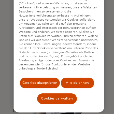
("Cookies") auf unseren Websites, um diese zu
Account Intelligence umfasst 15
verbessern, ihre Leistung zu messen, unsere Website-
Scores und nutzt globale
Besucher:innen zu verstehen und die
Zahlungsdaten sowie KI-Methoden,
Nutzer:innenerfahrung zu verbessern. Auf einigen
unserer Websites verwenden wir Cookies außerdem,
um diverse Risiken zu erkennen. Es
um Anzeigen zu schalten, die auf den Browsing-
lernt mit jeder Transaktion eines
Aktivitäten und Interessen der Benutzer:innen auf der
Karteninhabers und wird dadurch
Website und anderen Websites basieren. Klicken Sie
unten auf "Cookies verwalten", um zu erfahren, welche
immer genauer und
Cookies wir auf dieser Website verwenden und warum.
aufschlussreicher.
Sie können Ihre Einstellungen jederzeit ändern, indem
Sie den Link "Cookies verwalten" am unteren Rand des
Bildschirms nutzen (auf einigen Websites als Button
und nicht als Link verfügbar). Dazu gehört auch die
Ablehnung einiger oder aller Cookies, mit Ausnahme
derjenigen, die für das Funktionieren der Website
unbedingt erforderlich sind.
Cookies akzeptieren
Alle ablehnen
Cookies verwalten