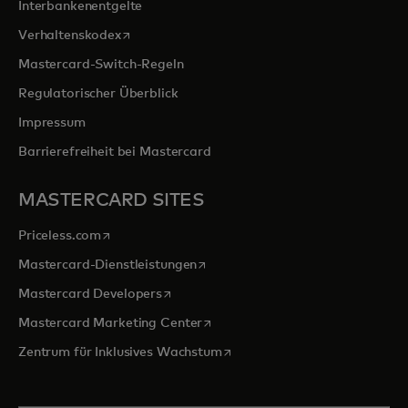
Interbankenentgelte
wird in einer neuen Registerkarte geöffnet
Verhaltenskodex
Mastercard-Switch-Regeln
Regulatorischer Überblick
Impressum
Barrierefreiheit bei Mastercard
MASTERCARD SITES
wird in einer neuen Registerkarte geöffnet
Priceless.com
wird in einer neuen Registerkarte 
Mastercard-Dienstleistungen
wird in einer neuen Registerkarte geöff
Mastercard Developers
wird in einer neuen Registerkarte
Mastercard Marketing Center
wird in einer neuen Registerka
Zentrum für Inklusives Wachstum