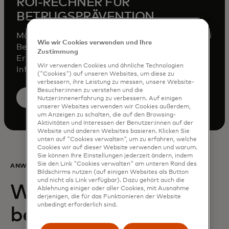
ROI-RECHNER FÜR
BETRUGSPRÄVENTION
Möchten Sie Ihr potenzielles Einsparpotenzial bei
Wie wir Cookies verwenden und Ihre
Betrug mit den Identity-Daten und
Zustimmung
Erkenntnissen von Mastercard erkunden?
Wir verwenden Cookies und ähnliche Technologien
Informieren Sie sich in unserem ROI-Rechner.
("Cookies") auf unseren Websites, um diese zu
verbessern, ihre Leistung zu messen, unsere Website-
Besucher:innen zu verstehen und die
wird in einer ne
Berechnen Sie meine Einsparungen
Nutzer:innenerfahrung zu verbessern. Auf einigen
unserer Websites verwenden wir Cookies außerdem,
um Anzeigen zu schalten, die auf den Browsing-
Aktivitäten und Interessen der Benutzer:innen auf der
Website und anderen Websites basieren. Klicken Sie
unten auf "Cookies verwalten", um zu erfahren, welche
Cookies wir auf dieser Website verwenden und warum.
Sie können Ihre Einstellungen jederzeit ändern, indem
Sie den Link "Cookies verwalten" am unteren Rand des
ANWENDUNGSFÄLLE
Bildschirms nutzen (auf einigen Websites als Button
und nicht als Link verfügbar). Dazu gehört auch die
Wie Mastercard alle
Ablehnung einiger oder aller Cookies, mit Ausnahme
derjenigen, die für das Funktionieren der Website
unbedingt erforderlich sind.
beteiligten Parteien