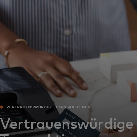
Für Sie
Für Unternehmen
Für die Welt
Für Innovatoren
Neuigkeiten und Trends
VERTRAUENSWÜRDIGE TRANSAKTIONEN
Vertrauenswürdige