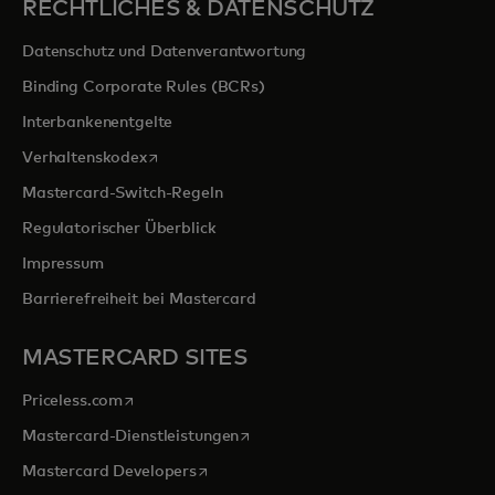
RECHTLICHES & DATENSCHUTZ
Datenschutz und Datenverantwortung
Binding Corporate Rules (BCRs)
Interbankenentgelte
wird in einer neuen Registerkarte geöffnet
Verhaltenskodex
Mastercard-Switch-Regeln
Regulatorischer Überblick
Impressum
Barrierefreiheit bei Mastercard
MASTERCARD SITES
wird in einer neuen Registerkarte geöffnet
Priceless.com
wird in einer neuen Registerkarte 
Mastercard-Dienstleistungen
wird in einer neuen Registerkarte geöff
Mastercard Developers