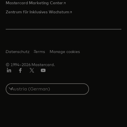
wird in einer neuen Registerkarte
Mastercard Marketing Center
wird in einer neuen Registerka
Zentrum für Inklusives Wachstum
Datenschutz
Terms
Manage cookies
© 1994–2026 Mastercard.
Linkedin
Facebook
Twitter/X
Youtube
Select
a
country