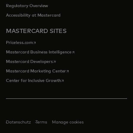
Regulatory Overview
Accessibility at Mastercard
MASTERCARD SITES
wird in einer neuen Registerkarte geöffnet
Priceless.com
wird in einer neuen Registerka
Mastercard Business Intelligence
wird in einer neuen Registerkarte geöff
Mastercard Developers
wird in einer neuen Registerkarte
Mastercard Marketing Center
wird in einer neuen Registerkarte g
Center for Inclusive Growth
Datenschutz
Terms
Manage cookies