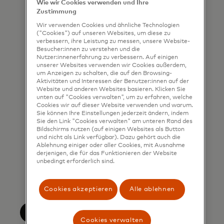
Wie wir Cookies verwenden und Ihre
that I am also happy to be
Zustimmung
contacted by Mastercard for such
Wir verwenden Cookies und ähnliche Technologien
("Cookies") auf unseren Websites, um diese zu
marketing purposes by phone. I
verbessern, ihre Leistung zu messen, unsere Website-
understand that I am free to
Besucher:innen zu verstehen und die
Nutzer:innenerfahrung zu verbessern. Auf einigen
withdraw my consent at any time,
unserer Websites verwenden wir Cookies außerdem,
um Anzeigen zu schalten, die auf den Browsing-
free of charge, using the opt-out
Aktivitäten und Interessen der Benutzer:innen auf der
link provided in each email.
Website und anderen Websites basieren. Klicken Sie
unten auf "Cookies verwalten", um zu erfahren, welche
Cookies wir auf dieser Website verwenden und warum.
I acknowledge that my personal
Sie können Ihre Einstellungen jederzeit ändern, indem
data will be processed in
Sie den Link "Cookies verwalten" am unteren Rand des
Bildschirms nutzen (auf einigen Websites als Button
accordance with
und nicht als Link verfügbar). Dazu gehört auch die
Ablehnung einiger oder aller Cookies, mit Ausnahme
Mastercard’s
Global Privacy Notice
.
derjenigen, die für das Funktionieren der Website
By submitting this form, I also
unbedingt erforderlich sind.
confirm that I have read and agree
to the Mastercard
Terms of Use
.
Cookies akzeptieren
Alle ablehnen
Einreichen
Cookies verwalten