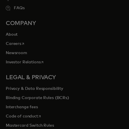
FAQs
COMPANY
About
wird in einer neuen Registerkarte geöffnet
Careers
Newsroom
wird in einer neuen Registerkarte geöffnet
Investor Relations
LEGAL & PRIVACY
Privacy & Data Responsibility
Binding Corporate Rules (BCRs)
Interchange fees
wird in einer neuen Registerkarte geöffnet
Code of conduct
Mastercard Switch Rules