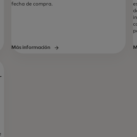
fecha de compra.
e
d
i
c
p
Más información
M
r
e