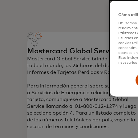
Cómo util
Utilizamos 
rendimiento
utilizamos 
usuarios en
cookies uti
consentimi
Mastercard Global Service
aparece en 
Esto incluy
Mastercard Global Service brinda asistencia e
necesarias 
todo el mundo, las 24 horas del día, con
Informes de Tarjetas Perdidas y Robadas.
Para información general sobre sus beneficio
o Servicios de Emergencia relacionados a su
tarjeta, comuníquese a Mastercard Global
Service llamando al 01-800-012-1274 y luego
seleccione opción 4. Para un listado completo
de los números telefónicos por país, vaya a la
sección de términos y condiciones.