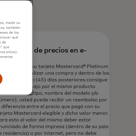
os, medir su
ios, también
eses de los
conocer qué
s de
s” que
rotección de precios en e-
os sitios).
ctamente
commerce
uando utiliza su tarjeta Mastercard® Platinum
ebito para realizar una compra y dentro de los
uarenta y cinco (45) días posteriores consigue
n precio más bajo por el mismo producto
misma marca, tipo, nombre del modelo y/o
úmero), usted puede recibir un reembolso por
a diferencia entre el precio que pagó con su
arjeta Mastercard elegible y dicho valor menor.
ara esto el valor del mismo deber estar
nunciado de forma impresa (dentro de su país
e residencia) o por internet, pero no debe