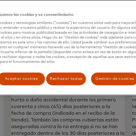
izamos las cookies y su consentimiento
cookies y tecnologías similares (“cookies”) en nuestros sitios web para mejorarl
, entender a nuestro público y realzar la experiencia del usuario. En algunos sit
cookies para mostrar publicidad basada en las actividades de navegación e inter
 el sitio y en otros sitios. Haga clic en “Gestión de cookies” más adelante para 
lizamos en este sitio y las razones de ello. Usted puede cambiar sus preferencia
ento en cualquier momento haciendo uso de la herramienta “Gestión de cookie
Protección de compra con
P
la parte inferior de la pantalla (disponible como enlace en vez de botón en algun
e rechazar algunas o todas las cookies, a excepción de aquellas que sean estri
cobertura de envío
n
para el funcionamiento del sitio.
Queremos que pueda disfrutar al máximo su
C
experiencia de compra. Por eso, protegemos la
D
Aceptar cookies
Rechazar todas
Gestión de cookies
mayoría de las compras que realice con su
c
s
tarjeta Mastercard® Platinum Debito. De esta
u
forma usted cuenta con protección en caso de
(
hurto o daño accidental durante los primero
n
cuarenta y cinco (45) días posteriores a la
l
fecha de compra (indicada en el recibo de la
t
tienda). También las compras cubiertas están
P
aseguradas contra la no entrega si no se han
a
entregado dentro de los 30 días posteriores a la
d