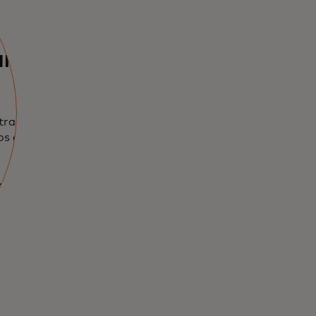
ara
traordinarias y
os en todo el
re en una pestaña nueva