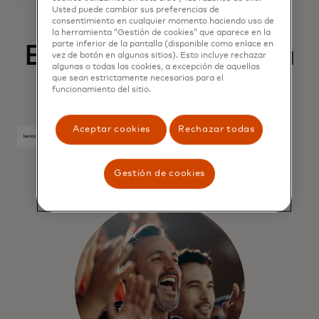
Usted puede cambiar sus preferencias de
consentimiento en cualquier momento haciendo uso de
la herramienta “Gestión de cookies” que aparece en la
parte inferior de la pantalla (disponible como enlace en
Encuentra la tarjeta
vez de botón en algunos sitios). Esto incluye rechazar
algunas o todas las cookies, a excepción de aquellas
ideal para ti
que sean estrictamente necesarias para el
funcionamiento del sitio.
Aceptar cookies
Rechazar todas
se abre en una pestaña nueva
se abre en una pestaña nueva
se abre en una pestaña nueva
se abre en una pestaña nue
Gestión de cookies