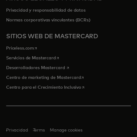
Privacidad y responsabilidad de datos
Normas corporativas vinculantes (BCRs)
SITIOS WEB DE MASTERCARD
se abre en una pestaña nueva
Priceless.com
se abre en una pestaña nueva
Servicios de Mastercard
se abre en una pestaña nueva
Desarrolladores Mastercard
se abre en una pestaña nu
Centro de marketing de Mastercard
se abre en una pestaña nu
Centro para el Crecimiento Inclusivo
Privacidad
Terms
Manage cookies