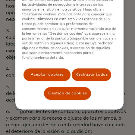
utilizamos cookies para mostrar publicidad basada en
las actividades de navegación e intereses de los
hospital, que no hayan sido recomendados,
usuarios en el sitio y en otros sitios. Haga clic en
aprobados y certificados por un Médico como
“Gestión de cookies” más adelante para conocer qué
necesarios y razonables;
cookies utilizamos en este sitio y las razones de ello.
Usted puede cambiar sus preferencias de
consentimiento en cualquier momento haciendo uso de
3. exámenes físicos rutinarios (incluyendo
la herramienta “Gestión de cookies” que aparece en la
cuidados para el bienestar infantil), análisis de
parte inferior de la pantalla (disponible como enlace en
laboratorio para diagnóstico, radiografías u otros
vez de botón en algunos sitios). Esto incluye rechazar
algunas o todas las cookies, a excepción de aquellas
exámenes médicos, cuando no haya indicaciones
que sean estrictamente necesarias para el
objetivas o deterioro de la salud normal;
funcionamiento del sitio.
4. cirugía plástica o cosmética, excepto a
Aceptar cookies
Rechazar todas
consecuencia de un accidente;
5. tratamiento dental, excepto como resultado
de lesión a dientes sanos y naturales a causa de un
Gestión de cookies
accidente;
6. gafas, lentes de contacto, aparatos auditivos
y examen para la receta o ajuste de los mismos, a
menos que una lesión o enfermedad haya causado
el deterioro de la visión o la audición;