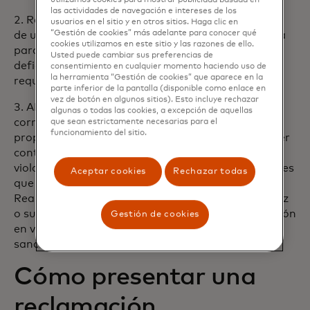
utilizamos cookies para mostrar publicidad basada en
las actividades de navegación e intereses de los
2. Reclamaciones que se deriven de la incapacidad
usuarios en el sitio y en otros sitios. Haga clic en
“Gestión de cookies” más adelante para conocer qué
de una agencia de viajes o un proveedor mayorista
cookies utilizamos en este sitio y las razones de ello.
para realizar un recorrido guiado debido a la
Usted puede cambiar sus preferencias de
deficiencia en el número de personas que se
consentimiento en cualquier momento haciendo uso de
la herramienta “Gestión de cookies” que aparece en la
requieren para iniciar el recorrido guiado o viaje.
parte inferior de la pantalla (disponible como enlace en
vez de botón en algunos sitios). Esto incluye rechazar
3. AIG (La Compañía y / o Reasegurador
algunas o todas las cookies, a excepción de aquellas
correspondiente, no será responsable de
que sean estrictamente necesarias para el
funcionamiento del sitio.
proporcionar cualquier cobertura o hacer cualquier
continuación de pago si el hacerlo implica estar en
violación de cualquier ley o reglamento de sanciones
Aceptar cookies
Rechazar todas
que expondría a AIG (La Compañía y / o
Reasegurador correspondiente, su sociedad matriz
o su entidad controlante ulterior a cualquier sanción
Gestión de cookies
en virtud de cualquier ley o reglamento de
sanciones.
Cómo presentar una
reclamación