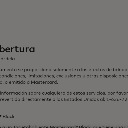
obertura
uárdela.
umento se proporciona solamente a los efectos de brinda
condiciones, limitaciones, exclusiones u otras disposicion
d, o emitido a Mastercard.
nformación sobre cualquiera de estos servicios, por favo
o revertido directamente a los Estados Unidos al: 1-636-
® Black
eren a un Tarjetahabiente Mastercard® Black, que tiene un