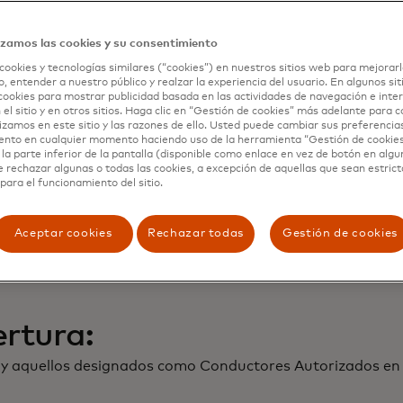
eta Mastercard® Black.“
izamos las cookies y su consentimiento
tercard puede variar según el Emisor de la tarjeta. Para o
cookies y tecnologías similares (“cookies”) en nuestros sitios web para mejorarl
, entender a nuestro público y realzar la experiencia del usuario. En algunos sit
cookies para mostrar publicidad basada en las actividades de navegación e inter
ente de ahorrar y recibir valiosa cobertura de seguro cua
 el sitio y en otros sitios. Haga clic en “Gestión de cookies” más adelante para 
lizamos en este sitio y las razones de ello. Usted puede cambiar sus preferencia
ento en cualquier momento haciendo uso de la herramienta “Gestión de cookie
la parte inferior de la pantalla (disponible como enlace en vez de botón en algun
siempre y cuando todos los impuestos y cargos adicionale
e rechazar algunas o todas las cookies, a excepción de aquellas que sean estri
mpensa asociados a su tarjeta Mastercard® Black.
para el funcionamiento del sitio.
arjeta Mastercard® Black, estará cubierto por daños al Ve
lismo, incendio accidental y daño físico como resultado 
Aceptar cookies
Rechazar todas
Gestión de cookies
ucciones sobre las reclamaciones, por favor refiérase a l
rtura:
 y aquellos designados como Conductores Autorizados en 