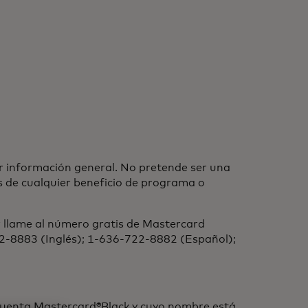
r información general. No pretende ser una
es de cualquier beneficio de programa o
r llame al número gratis de Mastercard
722-8883 (Inglés); 1-636-722-8882 (Español);
a Cuenta Mastercard®Black y cuyo nombre está