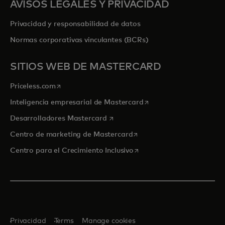
AVISOS LEGALES Y PRIVACIDAD
Privacidad y responsabilidad de datos
Normas corporativas vinculantes (BCRs)
SITIOS WEB DE MASTERCARD
se abre en una pestaña nueva
Priceless.com
se abre en una pestaña
Inteligencia empresarial de Mastercard
se abre en una pestaña nueva
Desarrolladores Mastercard
se abre en una pestaña nu
Centro de marketing de Mastercard
se abre en una pestaña nu
Centro para el Crecimiento Inclusivo
Privacidad
Terms
Manage cookies