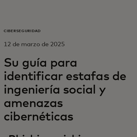
Para ti
Para empresas
CIBERSEGURIDAD
12 de marzo de 2025
Para el mundo
Su guía para
Para innovadores
identificar estafas de
ingeniería social y
Noticias y tendencias
amenazas
cibernéticas