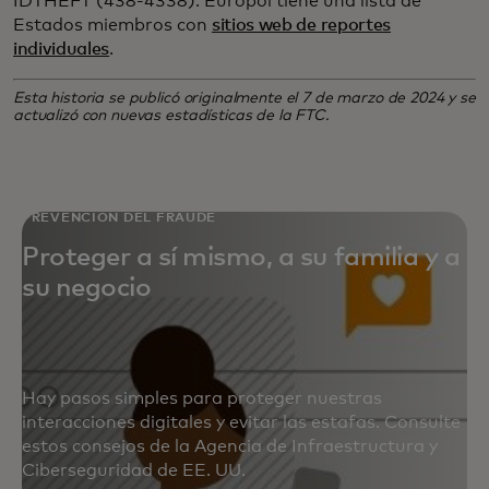
IDTHEFT (438-4338). Europol tiene una lista de
Estados miembros con
sitios web de reportes
individuales
.
Esta historia se publicó originalmente el 7 de marzo de 2024 y se
actualizó con nuevas estadísticas de la FTC.
PREVENCIÓN DEL FRAUDE
Proteger a sí mismo, a su familia y a
su negocio
Hay pasos simples para proteger nuestras
interacciones digitales y evitar las estafas. Consulte
estos consejos de la Agencia de Infraestructura y
Ciberseguridad de EE. UU.