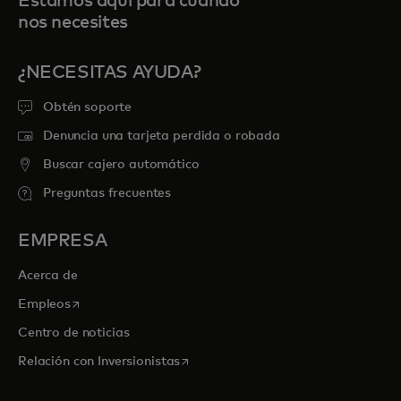
Estamos aquí para cuando
nos necesites
¿NECESITAS AYUDA?
Obtén soporte
Denuncia una tarjeta perdida o robada
Buscar cajero automático
Preguntas frecuentes
EMPRESA
Acerca de
se abre en una pestaña nueva
Empleos
Centro de noticias
se abre en una pestaña nueva
Relación con Inversionistas