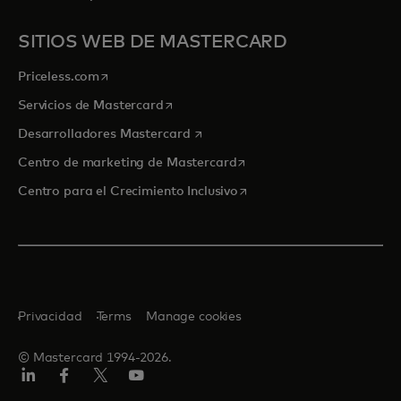
SITIOS WEB DE MASTERCARD
se abre en una pestaña nueva
Priceless.com
se abre en una pestaña nueva
Servicios de Mastercard
se abre en una pestaña nueva
Desarrolladores Mastercard
se abre en una pestaña nu
Centro de marketing de Mastercard
se abre en una pestaña nu
Centro para el Crecimiento Inclusivo
Privacidad
Terms
Manage cookies
© Mastercard 1994-2026.
LinkedIn
Facebook
Twitter/X
YouTube