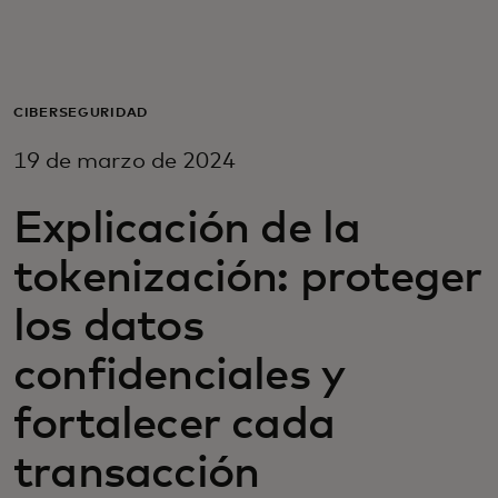
Para ti
Para empresas
CIBERSEGURIDAD
19 de marzo de 2024
Para el mundo
Explicación de la
Para innovadores
tokenización: proteger
los datos
Noticias y tendencias
confidenciales y
fortalecer cada
transacción