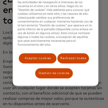
las actividades de navegación e intereses de los
usuarios en el sitio y en otros sitios. Haga clic en
emplear la
“Gestión de cookies” más adelante para conocer qué
cookies utilizamos en este sitio y las razones de ello.
tokenización?
Usted puede cambiar sus preferencias de
consentimiento en cualquier momento haciendo uso de
la herramienta “Gestión de cookies” que aparece en la
parte inferior de la pantalla (disponible como enlace en
Los tokens se pueden usar en la tienda, en la
vez de botón en algunos sitios). Esto incluye rechazar
algunas o todas las cookies, a excepción de aquellas
aplicación y en línea para realizar transacciones
que sean estrictamente necesarias para el
digitales seguras.
funcionamiento del sitio.
En la tienda usando un teléfono o reloj
Aceptar cookies
Rechazar todas
Empleando una cartera digital como Apple Pay,
Samsung Pay o Google Pay, puedes realizar pagos
seguros sin contacto al finalizar la compra. Estas
Gestión de cookies
carteras digitales emplean la misma tecnología
contactless que las tarjetas sin contacto y se pueden
usar en cualquier lugar donde se acepten tarjetas sin
contacto, con el beneficio adicional de que se pueden
realizar compras de mayor valor, porque te autenticas
en tu dispositivo antes de acercarlo.