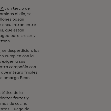
se abre en una pestaña nueva
, un tercio de
omidas al día, se
illones pasan
se encuentran entre
os, que están
agua para crecer y
etano.
 abre en una pestaña nueva
se desperdician, los
no cumplen con la
 exigen a sus
 otra compañía con
 que integra frijoles
ate amargo Bean
tética de la
dratar frutas y
rmas de cocinar
mentos. Luego de