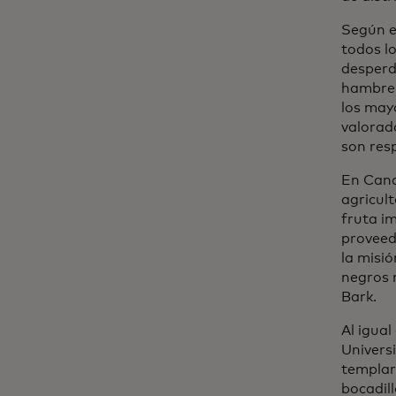
Según 
todos lo
desperd
hambre.
los may
valorad
son res
En Cana
agricul
fruta i
proveed
la misió
negros 
Bark.
Al igua
Univers
templar
bocadil