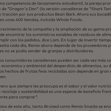
na competencia de lanzamiento estudiantil, la pareja pro
o de "Dragon's Den" (la versión canadiense de "Shark Tan
 tracción por sus productos Bean Bark. Ahora sus bocadil
en unas 400 tiendas, incluida Whole Foods.
 crecimiento de la compañía y la ampliación de su gama pr
 de encontrar los suministros estables de residuos de ali
plir con los pedidos, dice Lam. En lugar de invertir tiemp
esita cada día, Remix ahora depende de los proveedores p
s no se podía vender de granjas y distribuidores.
 los consumidores canadienses pueden ser cada vez más co
 económico y ambiental del desperdicio de alimentos, su 
los hechos de frutas feas recicladas aún depende en gran
ben.
ero que siempre les preocupa es el sabor y el valor nutric
 reciclaje y sostenibilidad es una especie de beneficio fre
ente para comprar".
ipios de este año, tanto Bruized como Remix Snacks se en