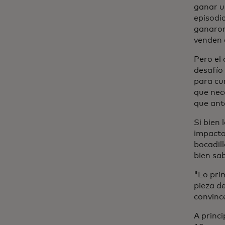
ganar u
episodi
ganaron
venden 
Pero el
desafío
para cum
que nec
que ante
Si bien
impacto
bocadil
bien sa
"Lo prim
pieza de
convinc
A princ