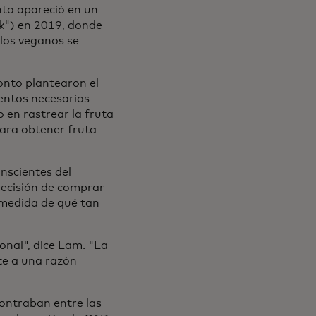
nto apareció en un
k") en 2019, donde
los veganos se
onto plantearon el
mentos necesarios
o en rastrear la fruta
ara obtener fruta
nscientes del
decisión de comprar
 medida de qué tan
ional", dice Lam. "La
nte a una razón
contraban entre las