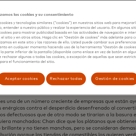
de toda la vida de Chan, Justice Walz, se lanzó al negoci
 y copropietaria, y el diseño de su marca y la dirección cr
izamos las cookies y su consentimiento
 las ideas de Chan en una realidad tangible.
cookies y tecnologías similares (“cookies”) en nuestros sitios web para mejorarl
, entender a nuestro público y realzar la experiencia del usuario. En algunos sit
día, emplean pulpa de jugo orgánico procedente de la jugu
cookies para mostrar publicidad basada en las actividades de navegación e inter
uice Bar para elaborar sus bolitas de pulpa crujientes rica
 el sitio y en otros sitios. Haga clic en “Gestión de cookies” más adelante para 
lizamos en este sitio y las razones de ello. Usted puede cambiar sus preferencia
 frutas y verduras imperfectas de agricultores y distribui
ento en cualquier momento haciendo uso de la herramienta “Gestión de cookie
s Salted Choco-Pearamel y Bananarama que venden en líne
la parte inferior de la pantalla (disponible como enlace en vez de botón en algun
e rechazar algunas o todas las cookies, a excepción de aquellas que sean estri
para el funcionamiento del sitio.
 escasez de producción de alimentos”, afirma Chan. “Nece
entre los excedentes y los alimentos imperfectos para la
Aceptar cookies
Rechazar todas
Gestión de cookies
r más productos locales, encontrar alimentos ricos en nut
pañías canadienses.”
 es una de un número creciente de empresas que están a
 enérgicas contra el desperdicio desenfrenado al convert
os defectuosos que de otro modo se tirarían a la basura 
quiera manchados: Chan dice que los plátanos que obtiene
o brillante y no tienen manchas, pero se consideran demas
ibución porque las tiendas de comestibles los quieren verd