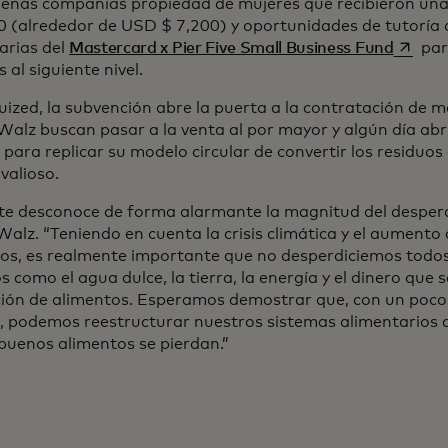
eñas compañías propiedad de mujeres que recibieron un
0 (alrededor de USD $ 7,200) y oportunidades de tutorí
se abr
arias del
Mastercard x Pier Five Small Business Fund
par
 al siguiente nivel.
uized, la subvención abre la puerta a la contratación de m
Walz buscan pasar a la venta al por mayor y algún día abr
para replicar su modelo circular de convertir los residuos
valioso.
te desconoce de forma alarmante la magnitud del desperdi
alz. “Teniendo en cuenta la crisis climática y el aumento 
os, es realmente importante que no desperdiciemos todos
s como el agua dulce, la tierra, la energía y el dinero que s
ión de alimentos. Esperamos demostrar que, con un poco 
, podemos reestructurar nuestros sistemas alimentarios a
 buenos alimentos se pierdan.”