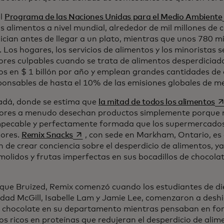
el
Programa de las Naciones Unidas para el Medio Ambiente
s alimentos a nivel mundial, alrededor de mil millones de c
ician antes de llegar a un plato, mientras que unos 780 m
 Los hogares, los servicios de alimentos y los minoristas 
ores culpables cuando se trata de alimentos desperdiciad
os en $ 1 billón por año y emplean grandes cantidades de 
ponsables de hasta el 10% de las emisiones globales de m
se
dá, donde se estima que
la mitad de todos los alimentos
tores a menudo desechan productos simplemente porque 
mpecable y perfectamente formada que los supermercados
se abre en una pestaña nueva
ores.
Remix Snacks
, con sede en Markham, Ontario, es
n de crear conciencia sobre el desperdicio de alimentos, ya
molidos y frutas imperfectas en sus bocadillos de chocol
l que Bruized, Remix comenzó cuando los estudiantes de die
idad McGill, Isabelle Lam y Jamie Lee, comenzaron a deshi
 chocolate en su departamento mientras pensaban en fo
los ricos en proteínas que redujeran el desperdicio de ali