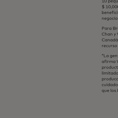
10 pequ
$ 10,00
benefici
negocios
Para Br
Chan y 
Canadá 
recurso 
“La gen
afirma W
product
limitado
producc
cuidado
que los