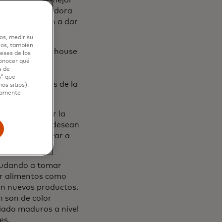
o como colaboradora
eativa ayudaron a dar
os, medir su
ios, también
ería local Freshouse
eses de los
s en fibra, y
conocer qué
s de
dores para las
s” que
a y en tiendas de la
os sitios).
ctamente
sitamos cerrar la
s personas que desean
rientes y apoyar a
yudando a tomar
ir alimentos como
en nuevos productos.
n son de color
iado maduros a nivel
es.