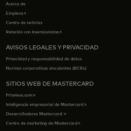
Acerca de
se abre en una pestaña nueva
Empleos
Centro de noticias
se abre en una pestaña nueva
Relación con Inversionistas
AVISOS LEGALES Y PRIVACIDAD
Privacidad y responsabilidad de datos
Normas corporativas vinculantes (BCRs)
SITIOS WEB DE MASTERCARD
se abre en una pestaña nueva
Priceless.com
se abre en una pestaña
Inteligencia empresarial de Mastercard
se abre en una pestaña nueva
Desarrolladores Mastercard
se abre en una pestaña nu
Centro de marketing de Mastercard