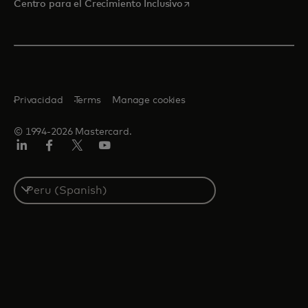
se abre en una pestaña nu
Centro para el Crecimiento Inclusivo
Privacidad
Terms
Manage cookies
© 1994-2026 Mastercard.
LinkedIn
Facebook
Twitter/X
YouTube
Select
a
country