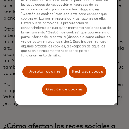
utilizamos cookies para mostrar publicidad basada en
las actividades de navegación e intereses de los
aire libre, como senderismo. El siguiente más grande
usuarios en el sitio y en otros sitios. Haga clic en
son las reuniones familiares, luego los retiros de
“Gestión de cookies” más adelante para conocer qué
bienestar y spa.
cookies utilizamos en este sitio y las razones de ello.
Usted puede cambiar sus preferencias de
consentimiento en cualquier momento haciendo uso de
Otra cosa que estamos viendo son los “destinos
la herramienta “Gestión de cookies” que aparece en la
alternativos”. Estas son las joyas ocultas: el camino
parte inferior de la pantalla (disponible como enlace en
menos transitado. Vale la pena agregar estos lugares
vez de botón en algunos sitios). Esto incluye rechazar
algunas o todas las cookies, a excepción de aquellas
a tu itinerario, ya sea como actividad complementaria
que sean estrictamente necesarias para el
o como destino principal. Así que, si voy a Cancún,
funcionamiento del sitio.
haré una excursión a Cozumel. Si voy a Los Ángeles,
también pasaré por Santa Bárbara. Mucha gente que
Aceptar cookies
Rechazar todas
va de vacaciones a Dubái también va a Abu Dabi.
Y a medida que los viajeros encuentran inspiración en
Gestión de cookies
programas de televisión como "Yellowstone" o "The
White Lotus", definitivamente estamos viendo el "set-
jetting" como una tendencia.
¿Cómo afectan las redes sociales a