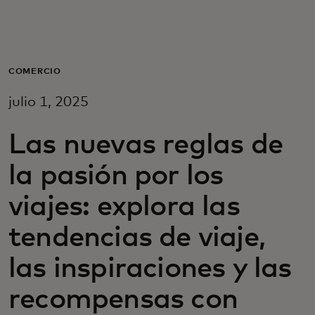
Para ti
Para empresas
COMERCIO
julio 1, 2025
Para el mundo
Las nuevas reglas de
Para innovadores
la pasión por los
viajes: explora las
Noticias y tendencias
tendencias de viaje,
las inspiraciones y las
recompensas con