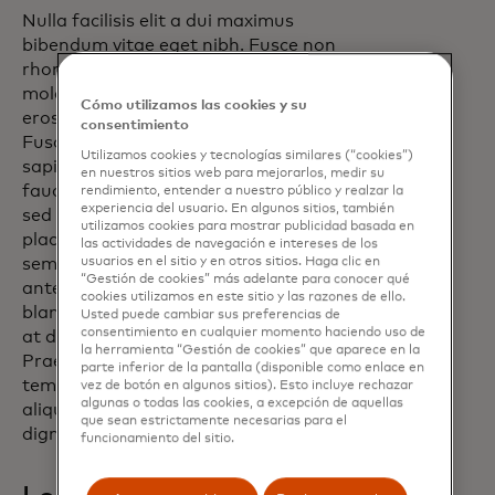
Nulla facilisis elit a dui maximus
bibendum vitae eget nibh. Fusce non
rhoncus sapiens. Cras rutrum, ex eget
molestie malesuada, leo ligula hendrerit
Cómo utilizamos las cookies y su
eros, non finibus metus lectus et nunc.
consentimiento
Fusce euismod velit metus, in luctus
Utilizamos cookies y tecnologías similares (“cookies”)
sapien condimentum eu. Duis sit amet
en nuestros sitios web para mejorarlos, medir su
faucibus lacus, ut consectetur lacus. Sed
rendimiento, entender a nuestro público y realzar la
experiencia del usuario. En algunos sitios, también
sed porttitor neque. Pellentesque
utilizamos cookies para mostrar publicidad basada en
placerat, lacus et semper posuere, dolor
las actividades de navegación e intereses de los
sem pharetra dolor, eget ultrices quam
usuarios en el sitio y en otros sitios. Haga clic en
“Gestión de cookies” más adelante para conocer qué
ante id tortortor. Cras consectetur
cookies utilizamos en este sitio y las razones de ello.
blandit elementum. Etiam aliquam diam
Usted puede cambiar sus preferencias de
consentimiento en cualquier momento haciendo uso de
at diam mollis, eu vehicula velit ultricies.
la herramienta “Gestión de cookies” que aparece en la
Praesent in vestibulum nisl. Curabitur eu
parte inferior de la pantalla (disponible como enlace en
tempor dui, ornare laoreet est. Mauris
vez de botón en algunos sitios). Esto incluye rechazar
algunas o todas las cookies, a excepción de aquellas
aliquet nibh non faucibus varius. Duis a
que sean estrictamente necesarias para el
dignissim eros, eu dignissim augue.
funcionamiento del sitio.