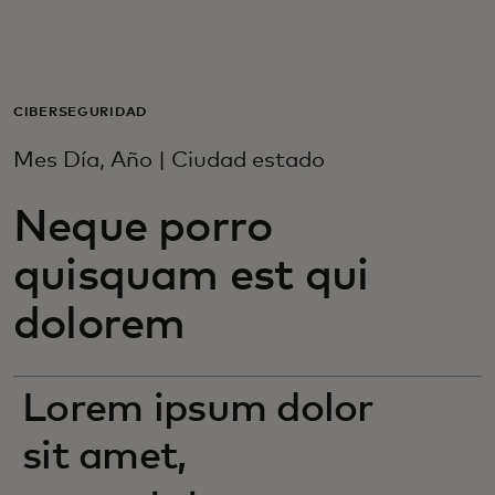
Para ti
Para empresas
CIBERSEGURIDAD
Mes Día, Año | Ciudad estado
Para el mundo
Neque porro
Para innovadores
quisquam est qui
dolorem
Noticias y tendencias
Lorem ipsum dolor
sit amet,