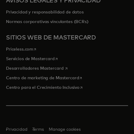
AVISOS LEGALES Y PRIVACIDAD
Privacidad y responsabilidad de datos
Normas corporativas vinculantes (BCRs)
SITIOS WEB DE MASTERCARD
se abre en una pestaña nueva
Priceless.com
se abre en una pestaña nueva
Servicios de Mastercard
se abre en una pestaña nueva
Desarrolladores Mastercard
se abre en una pestaña nu
Centro de marketing de Mastercard
se abre en una pestaña nu
Centro para el Crecimiento Inclusivo
Privacidad
Terms
Manage cookies