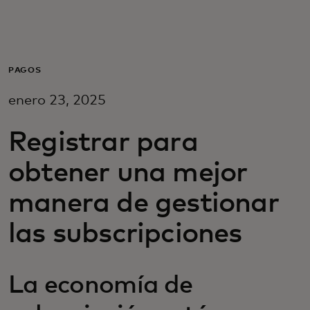
Para ti
Para empresas
PAGOS
enero 23, 2025
Para el mundo
Registrar para
Para innovadores
obtener una mejor
manera de gestionar
Noticias y tendencias
las subscripciones
La economía de