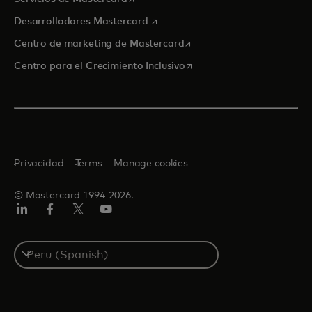
se abre en una pestaña nueva
Desarrolladores Mastercard
se abre en una pestaña nu
Centro de marketing de Mastercard
se abre en una pestaña nu
Centro para el Crecimiento Inclusivo
Privacidad
Terms
Manage cookies
© Mastercard 1994-2026.
LinkedIn
Facebook
Twitter/X
YouTube
Select
a
country