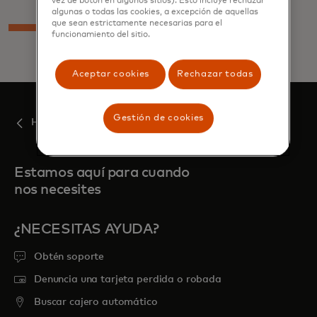
vez de botón en algunos sitios). Esto incluye rechazar
algunas o todas las cookies, a excepción de aquellas
que sean estrictamente necesarias para el
funcionamiento del sitio.
Aceptar cookies
Rechazar todas
Gestión de cookies
Historias
Estamos aquí para cuando
nos necesites
¿NECESITAS AYUDA?
Obtén soporte
Denuncia una tarjeta perdida o robada
Buscar cajero automático