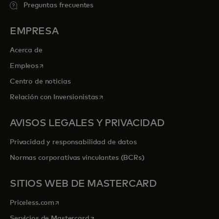
Preguntas frecuentes
EMPRESA
Acerca de
se abre en una pestaña nueva
Empleos
Centro de noticias
se abre en una pestaña nueva
Relación con Inversionistas
AVISOS LEGALES Y PRIVACIDAD
Privacidad y responsabilidad de datos
Normas corporativas vinculantes (BCRs)
SITIOS WEB DE MASTERCARD
se abre en una pestaña nueva
Priceless.com
se abre en una pestaña nueva
Servicios de Mastercard