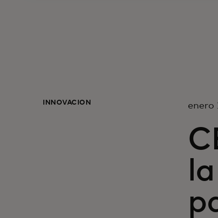
INNOVACIÓN
enero 
C
l
pa