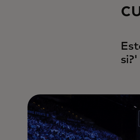
cu
Est
si?'