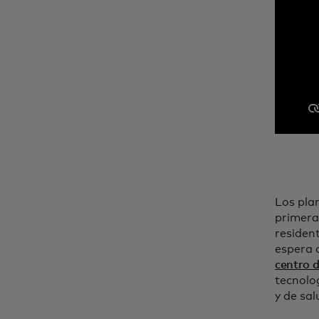
Los pla
primera
residen
espera 
centro 
tecnolo
y de sal