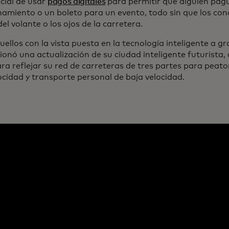
cial de usar
pagos digitales
para permitir que alguien pagu
namiento o un boleto para un evento, todo sin que los con
l volante o los ojos de la carretera.
ellos con la vista puesta en la tecnología inteligente a gr
ionó una actualización de su ciudad inteligente futurist
ra reflejar su red de carreteras de tres partes para peato
locidad y transporte personal de baja velocidad.