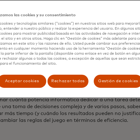
iscurso de apertura
, el CEO de Nvidia, Jensen Huang, calif
a IA agencial como "una de las cosas más importantes que
a". Además de construir el hardware que hace posibles e
izamos las cookies y su consentimiento
 generación, Nvidia también desarrolló
AI Blueprints
, mar
cookies y tecnologías similares (“cookies”) en nuestros sitios web para mejorarl
lladores construyan e implementen agentes de IA persona
, entender a nuestro público y realzar la experiencia del usuario. En algunos sit
cookies para mostrar publicidad basada en las actividades de navegación e inter
 el sitio y en otros sitios. Haga clic en “Gestión de cookies” más adelante para 
añía trabajó con varios socios para crear cinco Blueprints
lizamos en este sitio y las razones de ello. Usted puede cambiar sus preferencia
e análisis de video que puede buscar información relevante
ento en cualquier momento haciendo uso de la herramienta “Gestión de cookie
 reportes resumidos de videos. Justin Boitano, vicepreside
la parte inferior de la pantalla (disponible como enlace en vez de botón en algun
e rechazar algunas o todas las cookies, a excepción de aquellas que sean estri
ia,
dijo en una publicación de blog
que los Blueprints "propo
para el funcionamiento del sitio.
ntes básicos para que los desarrolladores creen la próxi
iones de IA que transformarán todas las industrias".
Aceptar cookies
Rechazar todas
Gestión de cookies
pita interesante del discurso de apertura de Huang fue la
do en tiempo de prueba", la capacidad de un modelo de IA
nar cuánta potencia informática dedicar a una tarea de
e una toma de decisiones compleja y de varios pasos, sab
ar más tiempo (y cuándo los resultados pueden no justifica
ambiar las reglas del juego en términos de eficiencia.