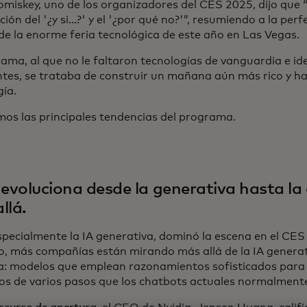
miskey, uno de los organizadores del CES 2025, dijo que “
ción del '¿y si...?' y el '¿por qué no?'”, resumiendo a la per
 de la enorme feria tecnológica de este año en Las Vegas.
rama, al que no le faltaron tecnologías de vanguardia e id
ntes, se trataba de construir un mañana aún más rico y hab
gía.
mos las principales tendencias del programa.
 evoluciona desde la generativa hasta la
llá.
especialmente la IA generativa, dominó la escena en el CES
o, más compañías están mirando más allá de la IA generati
a: modelos que emplean razonamientos sofisticados para
os de varios pasos que los chatbots actuales normalmente