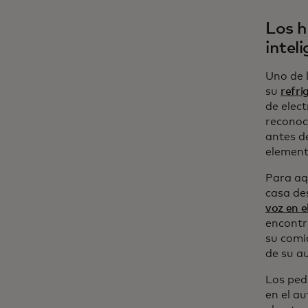
Los h
intel
Uno de 
su
refri
de elect
reconoce
antes d
element
Para aq
casa de
voz en e
encontr
su comi
de su a
Los ped
en el a