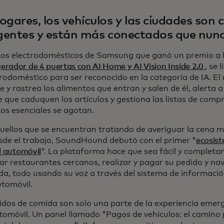
ogares, los vehículos y las ciudades son
igentes y están más conectados que nunc
los electrodomésticos de Samsung que ganó un premio a 
gerador de 4 puertas con AI Home y AI Vision Inside 2.0
, se 
rodoméstico para ser reconocido en la categoría de IA. El 
 y rastrea los alimentos que entran y salen de él, alerta a
e que caduquen los artículos y gestiona las listas de comp
os esenciales se agotan.
uellos que se encuentran tratando de averiguar la cena 
sde el trabajo, SoundHound debutó con el primer "
ecosis
l automóvil
". La plataforma hace que sea fácil y complet
ar restaurantes cercanos, realizar y pagar su pedido y na
da, todo usando su voz a través del sistema de informaci
utomóvil.
idos de comida son solo una parte de la experiencia emer
utomóvil. Un panel llamado "Pagos de vehículos: el camino 