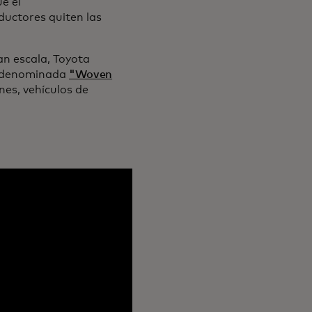
e el
ductores quiten las
an escala, Toyota
a, denominada
"Woven
nes, vehículos de