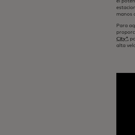
el poten
estacio
manos de
Para aqu
proporc
City",
pa
alta ve