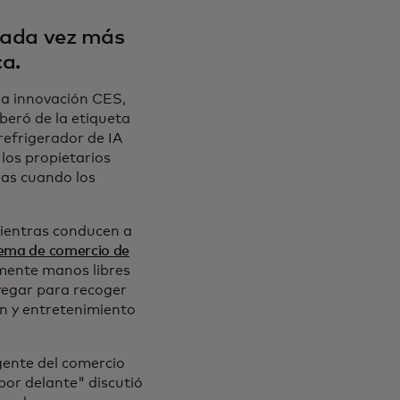
 cada vez más
a.
la innovación CES,
liberó de la etiqueta
refrigerador de IA
 los propietarios
ras cuando los
mientras conducen a
tema de comercio de
amente manos libres
vegar para recoger
ón y entretenimiento
gente del comercio
por delante" discutió