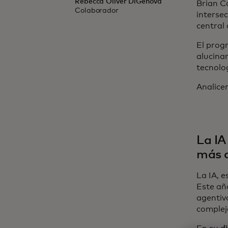
Rebecca Oliver DiGenova
Brian Co
Colaborador
intersec
central
El prog
alucina
tecnolo
Analice
La IA
más a
La IA, 
Este añ
agentiv
complej