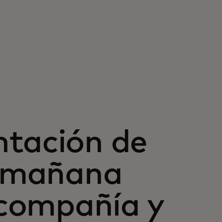
ntación de
l mañana
a compañía y