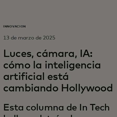
Para ti
Para empresas
INNOVACIÓN
13 de marzo de 2025
Para el mundo
Luces, cámara, IA:
Para innovadores
cómo la inteligencia
artificial está
Noticias y tendencias
cambiando Hollywood
Esta columna de In Tech