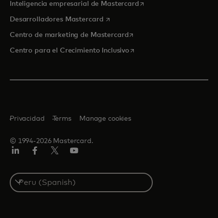
se abre en una pestaña
Inteligencia empresarial de Mastercard
se abre en una pestaña nueva
Desarrolladores Mastercard
se abre en una pestaña nu
Centro de marketing de Mastercard
se abre en una pestaña nu
Centro para el Crecimiento Inclusivo
Privacidad
Terms
Manage cookies
© 1994-2026 Mastercard.
LinkedIn
Facebook
Twitter/X
YouTube
Select
a
country