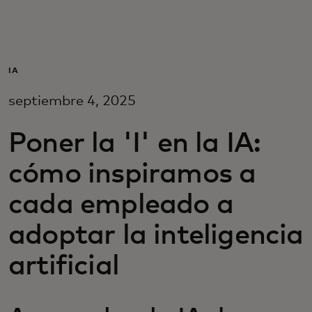
Para ti
Para empresas
IA
septiembre 4, 2025
Para el mundo
Poner la 'I' en la IA:
Para innovadores
cómo inspiramos a
cada empleado a
Noticias y tendencias
adoptar la inteligencia
artificial