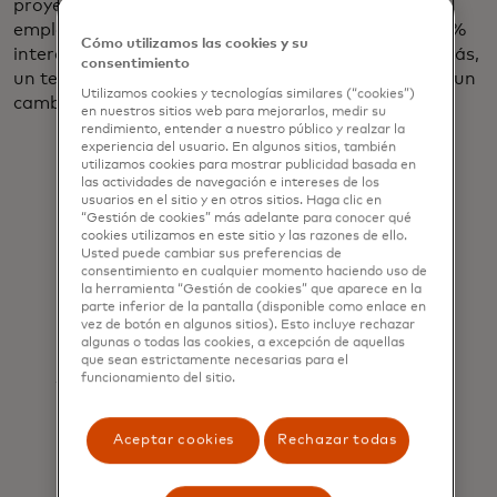
proyecto. Hasta la fecha, el 93% de nuestros
empleados están registrados y un promedio del 42%
Cómo utilizamos las cookies y su
interactúa con la plataforma mensualmente; además,
consentimiento
un tercio de los que interactuaron experimentaron un
Utilizamos cookies y tecnologías similares (“cookies”)
cambio de carrera.
en nuestros sitios web para mejorarlos, medir su
rendimiento, entender a nuestro público y realzar la
experiencia del usuario. En algunos sitios, también
utilizamos cookies para mostrar publicidad basada en
las actividades de navegación e intereses de los
usuarios en el sitio y en otros sitios. Haga clic en
“Gestión de cookies” más adelante para conocer qué
cookies utilizamos en este sitio y las razones de ello.
Usted puede cambiar sus preferencias de
La realidad es que la IA sirve como
consentimiento en cualquier momento haciendo uso de
la herramienta “Gestión de cookies” que aparece en la
amplificador de las capacidades
parte inferior de la pantalla (disponible como enlace en
vez de botón en algunos sitios). Esto incluye rechazar
humanas: humildad, compasión,
algunas o todas las cookies, a excepción de aquellas
que sean estrictamente necesarias para el
juicio, agilidad y curiosidad entre
funcionamiento del sitio.
ellas. Estas habilidades cognitivas
refuerzan la verdad de que los
Aceptar cookies
Rechazar todas
humanos siempre estarán al tanto y