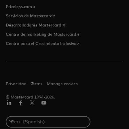
se abre en una pestaña nueva
Priceless.com
se abre en una pestaña nueva
Servicios de Mastercard
se abre en una pestaña nueva
Desarrolladores Mastercard
se abre en una pestaña nu
Centro de marketing de Mastercard
se abre en una pestaña nu
Centro para el Crecimiento Inclusivo
Privacidad
Terms
Manage cookies
© Mastercard 1994-2026.
LinkedIn
Facebook
Twitter/X
YouTube
Select
a
country