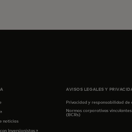
SA
AVISOS LEGALES Y PRIVACID
de
Privacidad y responsabilidad de
Normas corporativas vinculantes
se abre en una pestaña nueva
(BCRs)
e noticias
se abre en una pestaña nueva
con Inversionistas