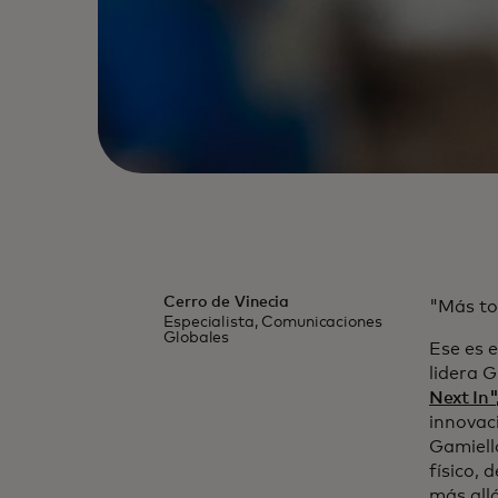
Cerro de Vinecia
"Más to
Especialista, Comunicaciones
Globales
Ese es e
lidera 
Next In"
innovac
Gamiell
físico, 
más allá