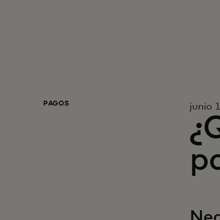
PAGOS
junio 
¿Q
pa
Neq