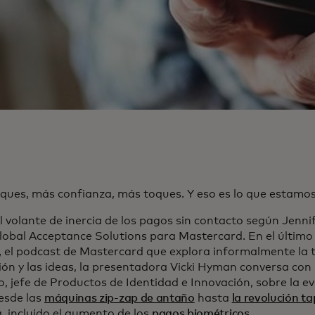
ques, más confianza, más toques. Y eso es lo que estamos
l volante de inercia de los pagos sin contacto según Jenni
Global Acceptance Solutions para Mastercard. En el último
,
el podcast de Mastercard que explora informalmente la t
ión y las ideas, la presentadora Vicki Hyman conversa con
o, jefe de Productos de Identidad e Innovación, sobre la e
desde las
máquinas zip-zap de antaño
hasta
la revolución t
, incluido el aumento de los
pagos biométricos
.