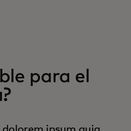
ble para el
a?
 dolorem ipsum quia