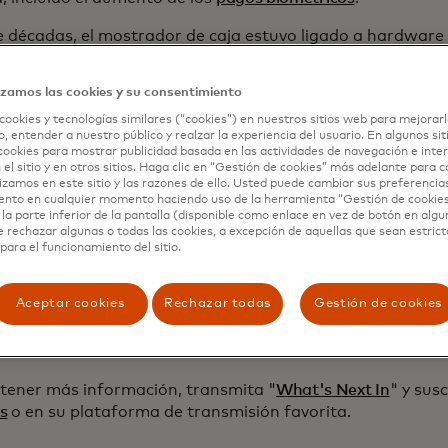
 décadas, el mostrador de caja estuvo ligado a hardware fí
ora estamos viendo más soluciones de aceptación basada
Phone,
que permite a los dueños de negocios aceptar pago
izamos las cookies y su consentimiento
s inteligentes, sin necesidad de hardware adicional.
cookies y tecnologías similares (“cookies”) en nuestros sitios web para mejorarl
, entender a nuestro público y realzar la experiencia del usuario. En algunos sit
 al futuro, Marriner y Gamiello discuten el futuro del pag
cookies para mostrar publicidad basada en las actividades de navegación e inter
onvergen las experiencias en línea y fuera de línea, con e
 el sitio y en otros sitios. Haga clic en “Gestión de cookies” más adelante para 
rsonalizadas y pagos sin problemas.
lizamos en este sitio y las razones de ello. Usted puede cambiar sus preferencia
ento en cualquier momento haciendo uso de la herramienta “Gestión de cookie
la parte inferior de la pantalla (disponible como enlace en vez de botón en algun
 en la experiencia que puedes ofrecer, las recompensas, to
e rechazar algunas o todas las cookies, a excepción de aquellas que sean estri
 pago”, dice Gamiello. “Me presento, me reconocen, confí
para el funcionamiento del sitio.
 mueve en la misma dirección y se conjuga para desbloque
rmadora.”
Aceptar cookies
Rechazar todas
Gestión de cookies
tener más información, transmita "
What's Next In
" y sus
s
o en su plataforma de transmisión favorita.