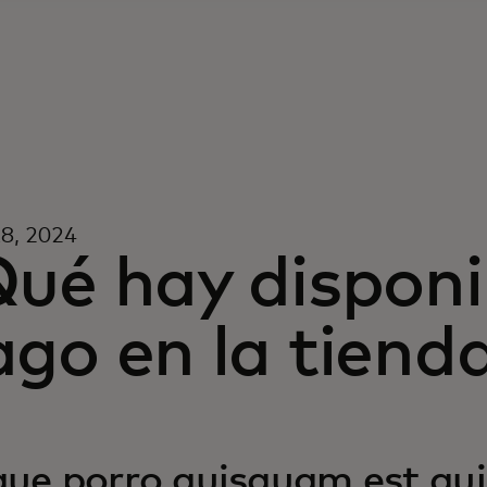
18, 2024
ué hay disponi
go en la tiend
ue porro quisquam est qui