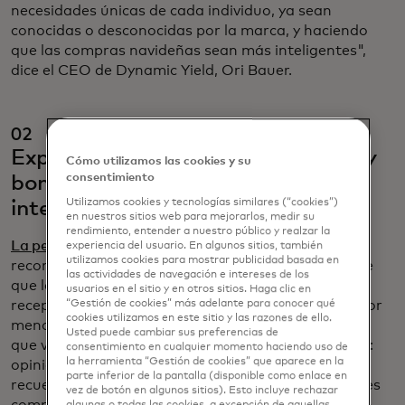
necesidades únicas de cada individuo, ya sean
conocidas o desconocidas por la marca, y haciendo
que las compras navideñas sean más inteligentes",
dice el CEO de Dynamic Yield, Ori Bauer.
02
Experiencias de compra receptivas y
Cómo utilizamos las cookies y su
consentimiento
bombardeos de marketing más
Utilizamos cookies y tecnologías similares (“cookies”)
inteligentes
en nuestros sitios web para mejorarlos, medir su
rendimiento, entender a nuestro público y realzar la
La personalización
va mucho más allá de las
experiencia del usuario. En algunos sitios, también
utilizamos cookies para mostrar publicidad basada en
recomendaciones de productos, afirma Bauer; hace
las actividades de navegación e intereses de los
que la experiencia de compra en general sea más
usuarios en el sitio y en otros sitios. Haga clic en
receptiva. Por ejemplo, si un sitio web de venta al por
“Gestión de cookies” más adelante para conocer qué
cookies utilizamos en este sitio y las razones de ello.
menor sabe que estás buscando regalos, es posible
Usted puede cambiar sus preferencias de
que veas lo que se llama "prueba social" destacada:
consentimiento en cualquier momento haciendo uso de
la herramienta “Gestión de cookies” que aparece en la
opiniones de clientes, testimonios o incluso un
parte inferior de la pantalla (disponible como enlace en
recuento actualizado de cuántos otros compradores
vez de botón en algunos sitios). Esto incluye rechazar
compraron un artículo recientemente o lo tienen en