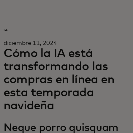
Para ti
Para empresas
IA
diciembre 11, 2024
Para el mundo
Cómo la IA está
transformando las
Para innovadores
compras en línea en
Noticias y tendencias
esta temporada
navideña
Neque porro quisquam