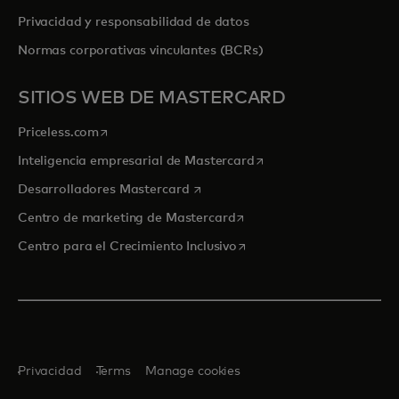
Privacidad y responsabilidad de datos
Normas corporativas vinculantes (BCRs)
SITIOS WEB DE MASTERCARD
se abre en una pestaña nueva
Priceless.com
se abre en una pestaña
Inteligencia empresarial de Mastercard
se abre en una pestaña nueva
Desarrolladores Mastercard
se abre en una pestaña nu
Centro de marketing de Mastercard
se abre en una pestaña nu
Centro para el Crecimiento Inclusivo
Privacidad
Terms
Manage cookies