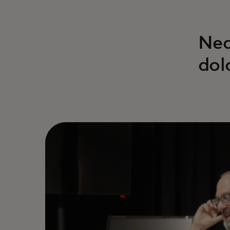
Neq
dol