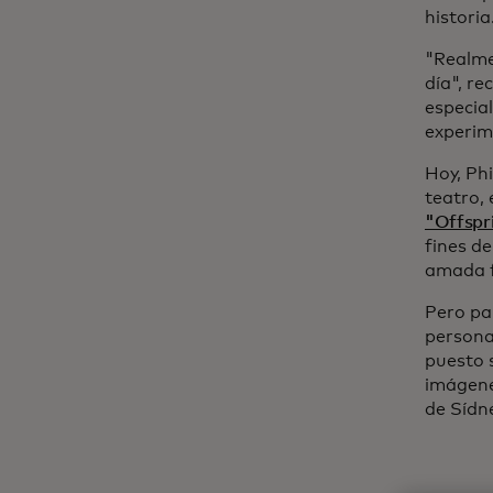
historia
"Realm
día", re
especia
experime
Hoy, Phi
teatro, 
"Offspr
fines d
amada f
Pero pa
persona
puesto s
imágene
de Sídne