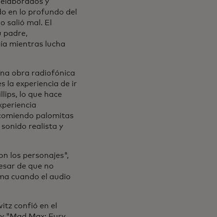
 elaborados y
do en lo profundo del
 salió mal. El
u padre,
ía mientras lucha
una obra radiofónica
 la experiencia de ir
lips, lo que hace
xperiencia
 comiendo palomitas
sonido realista y
on los personajes",
pesar de que no
ama cuando el audio
itz confió en el
" y "Mad Max: Fury