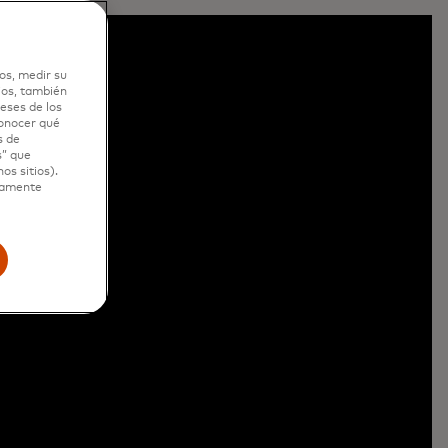
os, medir su
ios, también
eses de los
conocer qué
s de
s” que
os sitios).
ctamente