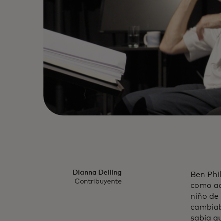
Dianna Delling
Ben Phi
Contribuyente
como ac
niño de 
cambiaba
sabía q