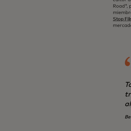
Road", 
miembro
Stop Fi
mercado
T
t
al
Be