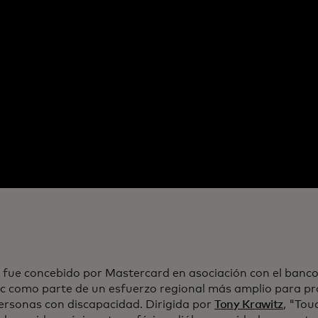
 fue concebido por Mastercard en asociación con el banco
 como parte de un esfuerzo regional más amplio para pro
personas con discapacidad. Dirigida por
Tony Krawitz
, "Tou