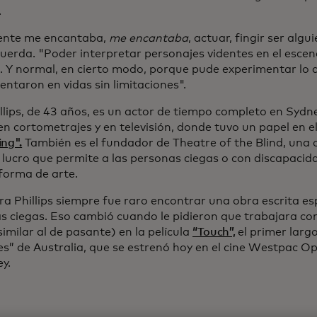
.
ente me encantaba,
me encantaba
, actuar, fingir ser alg
cuerda. "Poder interpretar personajes videntes en el escen
l. Y normal, en cierto modo, porque pude experimentar lo q
ntaron en vidas sin limitaciones".
llips, de 43 años, es un actor de tiempo completo en Sydne
en cortometrajes y en televisión, donde tuvo un papel en el
ing".
También es el fundador de Theatre of the Blind, una 
e lucro que permite a las personas ciegas o con discapacid
orma de arte.
ra Phillips siempre fue raro encontrar una obra escrita e
s ciegas. Eso cambió cuando le pidieron que trabajara co
imilar al de pasante) en la película
“Touch”,
el primer larg
s” de Australia, que se estrenó hoy en el cine Westpac Ope
y.