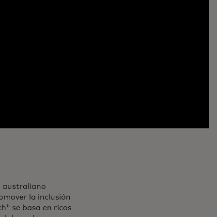
 australiano
mover la inclusión
ch" se basa en ricos