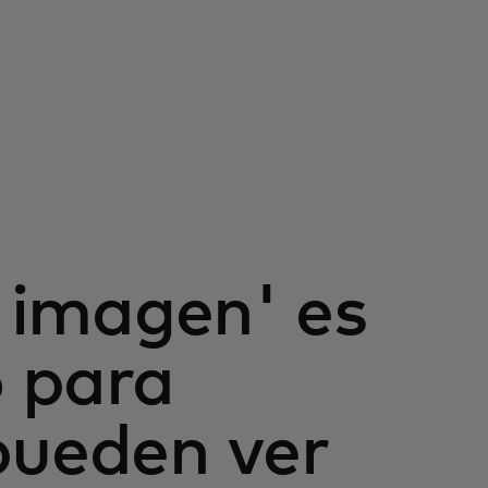
n imagen' es
o para
pueden ver