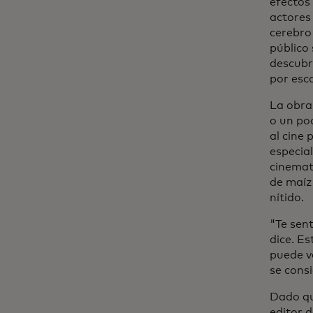
efectos
actores 
cerebro
público
descubr
por esc
La obra
o un po
al cine 
especia
cinemat
de maíz
nítido.
"Te sent
dice. Es
puede v
se consi
Dado qu
editor 