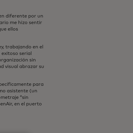
uien diferente por un
ario me hizo sentir
ue ellos
y, trabajando en el
 exitoso serial
organización sin
ad visual abrazar su
specíficamente para
mo asistente (un
ometraje “sin
nAir, en el puerto