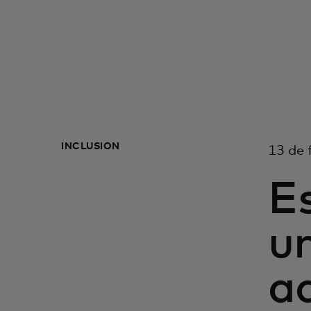
INCLUSIÓN
13 de 
Es
un
a