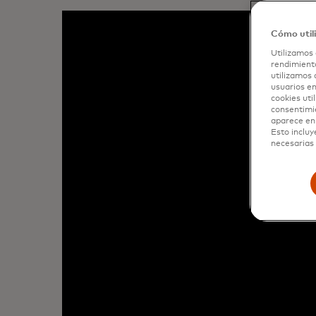
Cómo util
Utilizamos 
rendimiento
utilizamos 
usuarios en
cookies uti
consentimi
aparece en 
Esto incluy
necesarias 