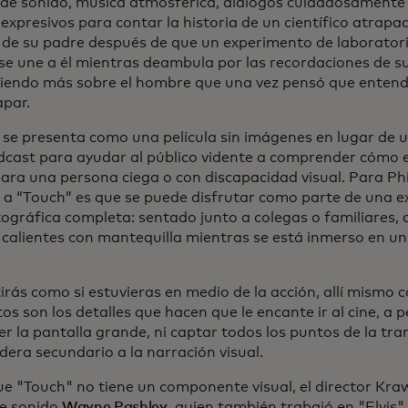
 de sonido, música atmosférica, diálogos cuidadosamente
expresivos para contar la historia de un científico atrapa
 de su padre después de que un experimento de laboratorio
 se une a él mientras deambula por las recordaciones de s
iendo más sobre el hombre que una vez pensó que entend
apar.
 se presenta como una película sin imágenes en lugar de 
dcast para ayudar al público vidente a comprender cómo es
para una persona ciega o con discapacidad visual. Para Phil
l a “Touch” es que se puede disfrutar como parte de una e
ográfica completa: sentado junto a colegas o familiares,
 calientes con mantequilla mientras se está inmerso en un 
irás como si estuvieras en medio de la acción, allí mismo c
tos son los detalles que hacen que le encante ir al cine, a 
er la pantalla grande, ni captar todos los puntos de la tr
dera secundario a la narración visual.
e "Touch" no tiene un componente visual, el director Kraw
de sonido
Wayne Pashley
, quien también trabajó en "Elvis