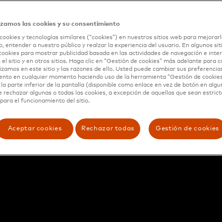
izamos las cookies y su consentimiento
cookies y tecnologías similares (“cookies”) en nuestros sitios web para mejorarl
, entender a nuestro público y realzar la experiencia del usuario. En algunos sit
cookies para mostrar publicidad basada en las actividades de navegación e inter
 el sitio y en otros sitios. Haga clic en “Gestión de cookies” más adelante para 
lizamos en este sitio y las razones de ello. Usted puede cambiar sus preferencia
ento en cualquier momento haciendo uso de la herramienta “Gestión de cookie
la parte inferior de la pantalla (disponible como enlace en vez de botón en algun
e rechazar algunas o todas las cookies, a excepción de aquellas que sean estri
para el funcionamiento del sitio.
Aceptar cookies
Rechazar todas
Gestión de cookies