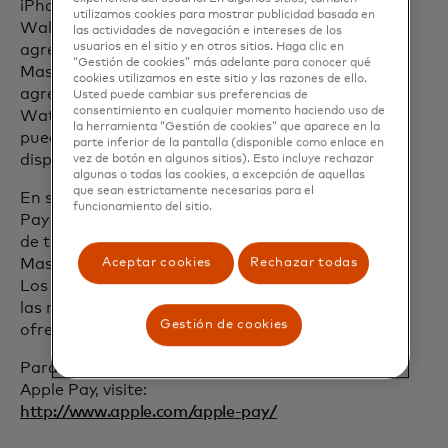
iPhone, es necesario abrir la aplicación
utilizamos cookies para mostrar publicidad basada en
Wallet, tocar + y seguir los pasos para
las actividades de navegación e intereses de los
usuarios en el sitio y en otros sitios. Haga clic en
agregar tarjetas de crédito o débito
“Gestión de cookies” más adelante para conocer qué
Mastercard. Una vez que un cliente
cookies utilizamos en este sitio y las razones de ello.
agregue una tarjeta al iPhone, Apple
Usted puede cambiar sus preferencias de
consentimiento en cualquier momento haciendo uso de
Watch, iPad, Mac y Apple Vision Pro,
la herramienta “Gestión de cookies” que aparece en la
puede comenzar a usar Apple Pay en ese
parte inferior de la pantalla (disponible como enlace en
dispositivo de inmediato.
vez de botón en algunos sitios). Esto incluye rechazar
algunas o todas las cookies, a excepción de aquellas
que sean estrictamente necesarias para el
En su lanzamiento en Puerto Rico, Apple
funcionamiento del sitio.
Pay estará disponible para los titulares
de tarjetas de crédito y débito
Mastercard de los bancos participantes.
Aceptar cookies
Rechazar todas
Los clientes comenzarán a recibir todas
las recompensas y beneficios que
Gestión de cookies
ofrecen sus tarjetas Mastercard.
Para obtener más información sobre
Apple Pay, visite:
http://www.apple.com/apple-pay/