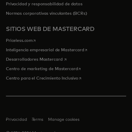
Privacidad y responsabilidad de datos
Normas corporativas vinculantes (BCRs)
SITIOS WEB DE MASTERCARD
se abre en una pestaña nueva
Priceless.com
se abre en una pestaña
Inteligencia empresarial de Mastercard
se abre en una pestaña nueva
Desarrolladores Mastercard
se abre en una pestaña nu
Centro de marketing de Mastercard
se abre en una pestaña nu
Centro para el Crecimiento Inclusivo
Privacidad
Terms
Manage cookies