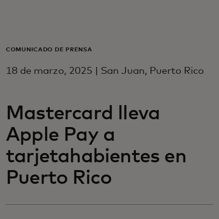
Para ti
Para empresas
COMUNICADO DE PRENSA
18 de marzo, 2025 | San Juan, Puerto Rico
Para el mundo
Mastercard lleva
Para innovadores
Apple Pay a
Noticias y tendencias
tarjetahabientes en
Puerto Rico