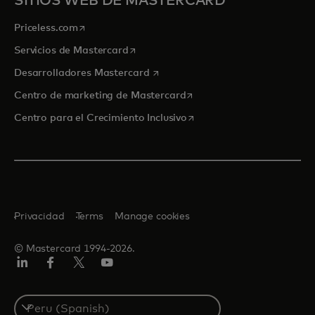
SITIOS WEB DE MASTERCARD
se abre en una pestaña nueva
Priceless.com
se abre en una pestaña nueva
Servicios de Mastercard
se abre en una pestaña nueva
Desarrolladores Mastercard
se abre en una pestaña nu
Centro de marketing de Mastercard
se abre en una pestaña nu
Centro para el Crecimiento Inclusivo
Privacidad
Terms
Manage cookies
© Mastercard 1994-2026.
LinkedIn
Facebook
Twitter/X
YouTube
Select
a