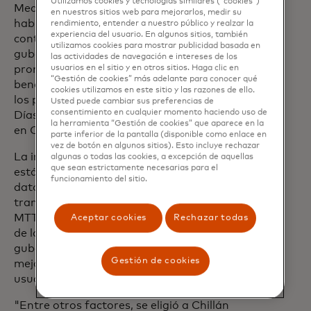
Utilizamos cookies y tecnologías similares (“cookies”)
Mediante este tipo de proyectos de
en nuestros sitios web para mejorarlos, medir su
habilitación de pagos abiertos sin
rendimiento, entender a nuestro público y realzar la
experiencia del usuario. En algunos sitios, también
contacto en el transporte
utilizamos cookies para mostrar publicidad basada en
gubernamental de Chile, estamos
las actividades de navegación e intereses de los
usuarios en el sitio y en otros sitios. Haga clic en
promoviendo la inclusión financiera en
“Gestión de cookies” más adelante para conocer qué
beneficio de los usuarios, facilitándoles
cookies utilizamos en este sitio y las razones de ello.
los pagos en su día a día", explicó Thiago
Usted puede cambiar sus preferencias de
consentimiento en cualquier momento haciendo uso de
Días, Country Manager de Mastercard
la herramienta “Gestión de cookies” que aparece en la
en Chile y Cluster de Chile, Perú y Bolivia.
parte inferior de la pantalla (disponible como enlace en
vez de botón en algunos sitios). Esto incluye rechazar
La implementación del modelo con
algunas o todas las cookies, a excepción de aquellas
que sean estrictamente necesarias para el
estándar EMV (tecnología que emplea
funcionamiento del sitio.
datos digitales dinámicos en cada
transacción) nació de la iniciativa del
MTT, el cual trabaja en la modernización
Aceptar cookies
Rechazar todas
de los sistemas de pago del transporte
gubernamental en regiones, para así
Gestión de cookies
mejorar la calidad de vida de sus
usuarios.
"Entre otros factores, se eligió a Chillán