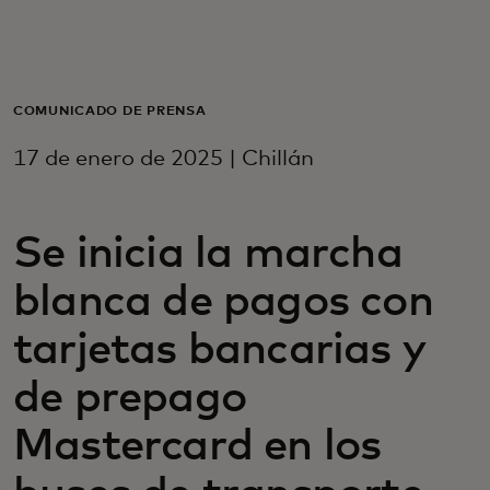
Para ti
Para empresas
COMUNICADO DE PRENSA
17 de enero de 2025 | Chillán
Para el mundo
Se inicia la marcha
Para innovadores
blanca de pagos con
Noticias y tendencias
tarjetas bancarias y
de prepago
Mastercard en los