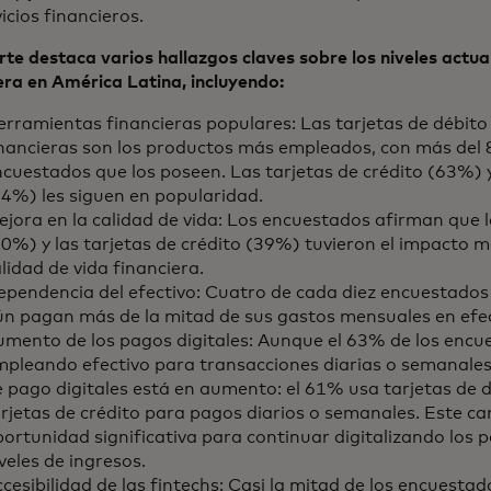
vicios financieros.
rte destaca varios hallazgos claves sobre los niveles actual
era en América Latina, incluyendo:
rramientas financieras populares: Las tarjetas de débito 
inancieras son los productos más empleados, con más del 
cuestados que los poseen. Las tarjetas de crédito (63%) y 
4%) les siguen en popularidad.
jora en la calidad de vida: Los encuestados afirman que l
0%) y las tarjetas de crédito (39%) tuvieron el impacto m
lidad de vida financiera.
ependencia del efectivo: Cuatro de cada diez encuestados
ún pagan más de la mitad de sus gastos mensuales en efec
umento de los pagos digitales: Aunque el 63% de los encu
mpleando efectivo para transacciones diarias o semanales
 pago digitales está en aumento: el 61% usa tarjetas de 
rjetas de crédito para pagos diarios o semanales. Este c
ortunidad significativa para continuar digitalizando los 
veles de ingresos.
cesibilidad de las fintechs: Casi la mitad de los encuesta