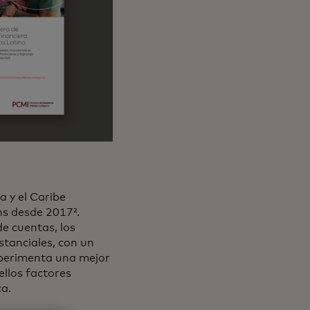
 y el Caribe
hs desde 2017².
e cuentas, los
ustanciales, con un
perimenta una mejor
ellos factores
a.