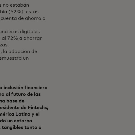
es no estaban
mbia (52%), estas
 cuenta de ahorro o
ancieros digitales
, al 72% a ahorrar
zas.
, la adopción de
demuestra un
 inclusión financiera
a al futuro de las
una base de
esidente de Fintechs,
érica Latina y el
ndo un entorno
 tangibles tanto a