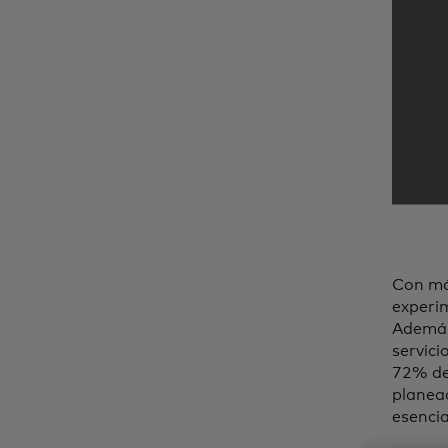
Con más
experi
Además
servici
72% de
planeac
esencia