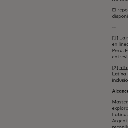
El repo
dispon
--
[1] La 
en líne
Perú. E
entrevi
[2]
htt
Latina-
inclusi
Alcance
Master
explora
Latina.
Argenti
recopil