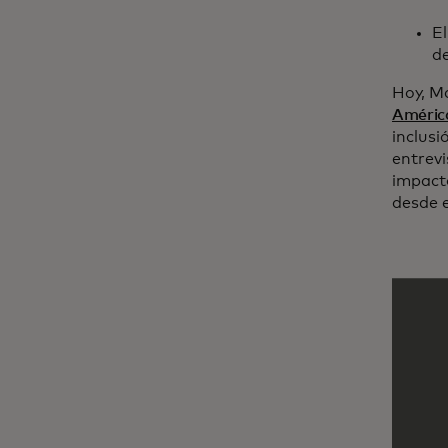
El
de
Hoy, Ma
Améric
inclusi
entrev
impacto
desde e