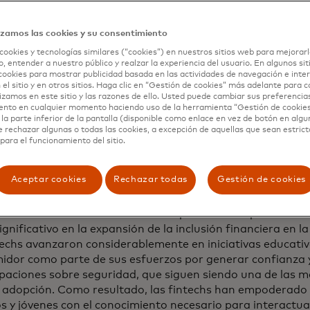
a que los pagos digitales continúan expandir, el uso de ef
te en la región. El 40% de los encuestados de bajos ingr
izamos las cookies y su consentimiento
ás de la mitad de sus gastos mensuales en efectivo, en c
los individuos de ingresos altos. Para abordar este desafí
cookies y tecnologías similares (“cookies”) en nuestros sitios web para mejorarl
, entender a nuestro público y realzar la experiencia del usuario. En algunos sit
hs (entre el 80% y el 90%) promueven una mayor equidad f
cookies para mostrar publicidad basada en las actividades de navegación e inter
ciones digitales accesibles. Hoy en día, los bancos digital
 el sitio y en otros sitios. Haga clic en “Gestión de cookies” más adelante para 
ones desatendidas, ya que los propietarios de cuentas de
lizamos en este sitio y las razones de ello. Usted puede cambiar sus preferencia
ento en cualquier momento haciendo uso de la herramienta “Gestión de cookie
tienen más probabilidades de poseer cuentas en bancos di
la parte inferior de la pantalla (disponible como enlace en vez de botón en algun
ación con los encuestados de altos ingresos (28%). Adem
e rechazar algunas o todas las cookies, a excepción de aquellas que sean estri
 encuestados en Brasil (58%), Colombia (52%) y Perú (55
para el funcionamiento del sitio.
hs les proporcionaron acceso a productos financieros que
bles para ellos.
Aceptar cookies
Rechazar todas
Gestión de cookies
o gubernamental, el mayor acceso a Internet y dispositivos
ciones financieras fáciles de usar permitieron que las fi
ignificativo en la expansión de la inclusión financiera en l
techs avanzaron considerablemente en iniciativas educativa
idor como parte de sus esfuerzos por generar confianza 
paciones sobre seguridad, que siguen siendo una de las 
a adopción. Como resultado, las fintechs han empoderado
s y jóvenes con el conocimiento necesario para interactu