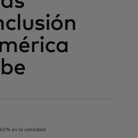
las
nclusión
América
ibe
40% en la cantidad