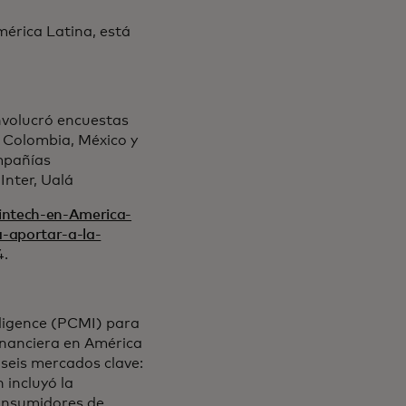
mérica Latina, está
involucró encuestas
, Colombia, México y
mpañías
Inter, Ualá
Fintech-en-America-
-aportar-a-la-
4.
ligence (PCMI) para
financiera en América
 seis mercados clave:
 incluyó la
consumidores de