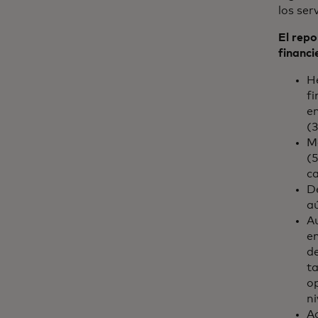
los ser
El repo
financi
He
f
en
(3
Me
(5
ca
D
a
A
e
de
ta
op
ni
Ac