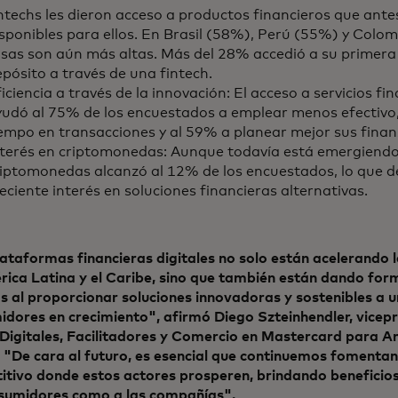
ntechs les dieron acceso a productos financieros que ant
sponibles para ellos. En Brasil (58%), Perú (55%) y Colo
asas son aún más altas. Más del 28% accedió a su primera
pósito a través de una fintech.
iciencia a través de la innovación: El acceso a servicios fin
yudó al 75% de los encuestados a emplear menos efectivo
empo en transacciones y al 59% a planear mejor sus finan
nterés en criptomonedas: Aunque todavía está emergiendo
riptomonedas alcanzó al 12% de los encuestados, lo que 
eciente interés en soluciones financieras alternativas.
ataformas financieras digitales no solo están acelerando la
ica Latina y el Caribe, sino que también están dando form
s al proporcionar soluciones innovadoras y sostenibles a 
dores en crecimiento", afirmó Diego Szteinhendler, vicepr
Digitales, Facilitadores y Comercio en Mastercard para Am
 "De cara al futuro, es esencial que continuemos fomenta
tivo donde estos actores prosperen, brindando beneficios
nsumidores como a las compañías".