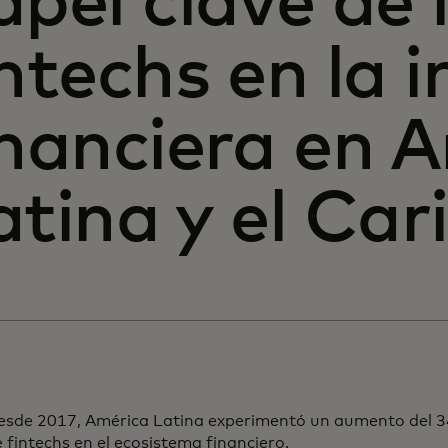
apel clave de 
intechs en la i
inanciera en 
atina y el Car
esde 2017, América Latina experimentó un aumento del 3
 fintechs en el ecosistema financiero.