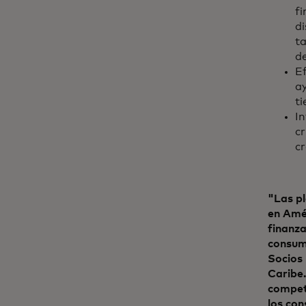
fi
di
t
de
Ef
a
ti
I
c
cr
"Las pl
en Amér
finanza
consumi
Socios 
Caribe.
competi
los co