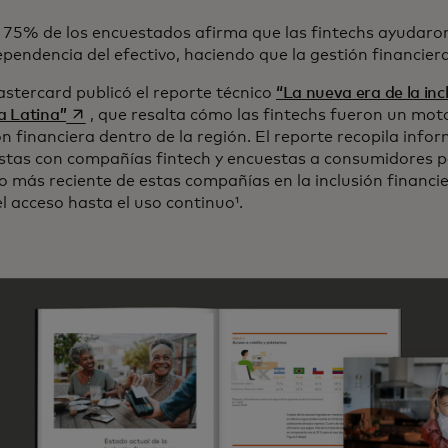
 75% de los encuestados afirma que las fintechs ayudaron
pendencia del efectivo, haciendo que la gestión financiera
stercard publicó el reporte técnico
“La nueva era de la inc
se abre en una pestaña nueva
a Latina”
, que resalta cómo las fintechs fueron un moto
ón financiera dentro de la región. El reporte recopila info
istas con compañías fintech y encuestas a consumidores p
 más reciente de estas compañías en la inclusión financie
l acceso hasta el uso continuo¹.