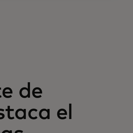
te de
taca el