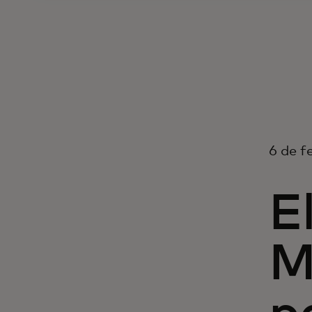
6 de f
E
M