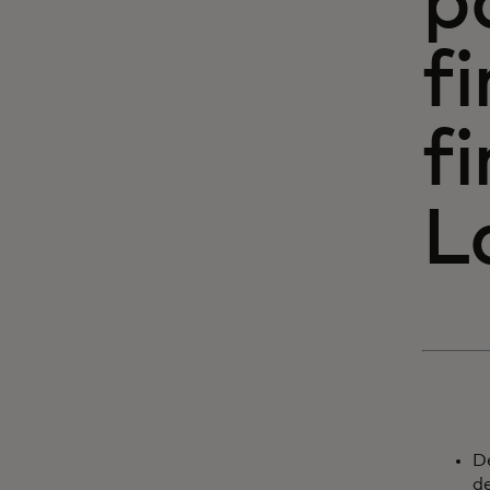
p
f
f
L
D
de