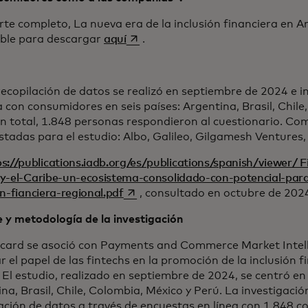
rte completo, La nueva era de la inclusión financiera en A
se abre en una pestaña nueva
ible para descargar
aquí
.
recopilación de datos se realizó en septiembre de 2024 e 
a con consumidores en seis países: Argentina, Brasil, Chile
n total, 1.848 personas respondieron al cuestionario. Co
stadas para el estudio: Albo, Galileo, Gilgamesh Ventures, 
ps://publications.iadb.org/es/publications/spanish/viewer/ 
y-el-Caribe-un-ecosistema-consolidado-con-potencial-para
se abre en una pestaña nueva
on-fianciera-regional.pdf
, consultado en octubre de 202
 y metodología de la investigación
card se asoció con Payments and Commerce Market Intel
r el papel de las fintechs en la promoción de la inclusión 
 El estudio, realizado en septiembre de 2024, se centró en
na, Brasil, Chile, Colombia, México y Perú. La investigación
ación de datos a través de encuestas en línea con 1,848 