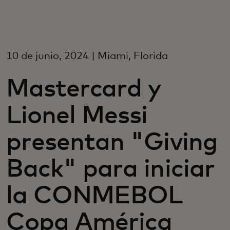
Para ti
Para empresas
10 de junio, 2024 | Miami, Florida
Mastercard y
Para el mundo
Lionel Messi
Para innovadores
presentan "Giving
Noticias y tendencias
Back" para iniciar
la CONMEBOL
Copa América