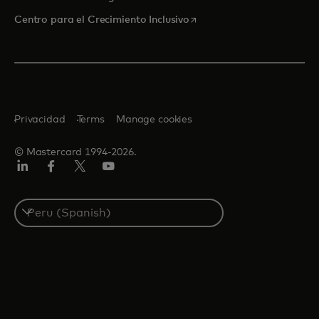
se abre en una pestaña nu
Centro para el Crecimiento Inclusivo
Privacidad
Terms
Manage cookies
© Mastercard 1994-2026.
LinkedIn
Facebook
Twitter/X
YouTube
Select
a
country