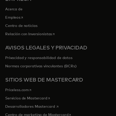
Acerca de
se abre en una pestaña nueva
Empleos
Centro de noticias
se abre en una pestaña nueva
Relación con Inversionistas
AVISOS LEGALES Y PRIVACIDAD
Privacidad y responsabilidad de datos
Normas corporativas vinculantes (BCRs)
SITIOS WEB DE MASTERCARD
se abre en una pestaña nueva
Priceless.com
se abre en una pestaña nueva
Servicios de Mastercard
se abre en una pestaña nueva
Desarrolladores Mastercard
se abre en una pestaña nu
Centro de marketing de Mastercard