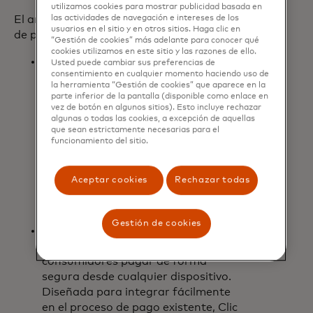
utilizamos cookies para mostrar publicidad basada en
las actividades de navegación e intereses de los
El anuncio presenta tres soluciones clave
usuarios en el sitio y en otros sitios. Haga clic en
de pago de Mastercard:
“Gestión de cookies” más adelante para conocer qué
cookies utilizamos en este sitio y las razones de ello.
Tap on Phone: Una solución
Usted puede cambiar sus preferencias de
consentimiento en cualquier momento haciendo uso de
económica y sencilla que permite a
la herramienta “Gestión de cookies” que aparece en la
los negocios aceptar pagos de
parte inferior de la pantalla (disponible como enlace en
cualquier tarjeta sin contacto o
vez de botón en algunos sitios). Esto incluye rechazar
algunas o todas las cookies, a excepción de aquellas
billetera móvil directamente desde
que sean estrictamente necesarias para el
su dispositivo con tecnología NFC.
funcionamiento del sitio.
Sin necesidad de hardware
adicional, los negocios pueden
Aceptar cookies
Rechazar todas
aprovechar esta solución móvil
para ofrecer opciones de pago
rápidas y convenientes.
Gestión de cookies
Clic to Pay: Una solución de pago en
línea que permite a los
consumidores pagar de forma
segura desde cualquier dispositivo.
Diseñada para integrar fácilmente
en el proceso de pago existente, Clic