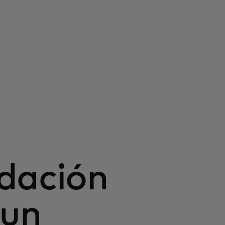
dación
 un