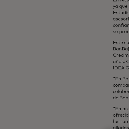
En Méx
ya que 
Estadís
asesorí
confian
su prod
Este co
BanBají
Crecimi
años. 
IDEA Gu
"En Ban
compañí
colabor
de Ban
"En ar
ofrecid
herrami
aliadas