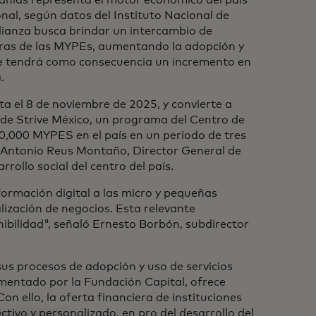
añías representa el motor económico del país
nal, según datos del Instituto Nacional de
alianza busca brindar un intercambio de
reras de las MYPEs, aumentando la adopción y
 que tendrá como consecuencia un incremento en
a.
sta el 8 de noviembre de 2025, y convierte a
a de Strive México, un programa del Centro de
00,000 MYPES en el país en un periodo de tres
n Antonio Reus Montaño, Director General de
ollo social del centro del país.
ormación digital a las micro y pequeñas
lización de negocios. Esta relevante
nibilidad", señaló Ernesto Borbón, subdirector
us procesos de adopción y uso de servicios
ementado por la Fundación Capital, ofrece
n ello, la oferta financiera de instituciones
tivo y personalizado, en pro del desarrollo del