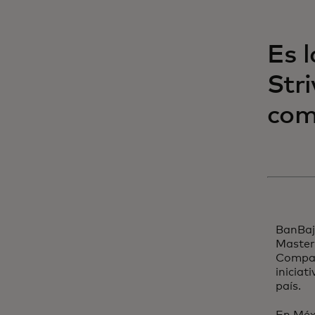
Es 
Str
com
BanBají
Masterc
Compañ
iniciat
país.