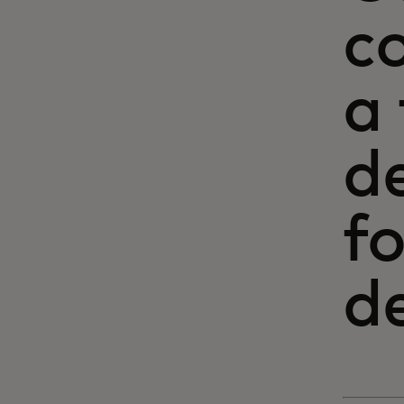
c
a 
d
fo
d