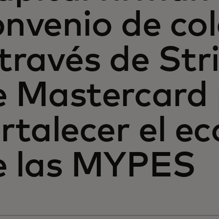
onvenio de co
través de Str
e Mastercard
rtalecer el e
e las MYPES