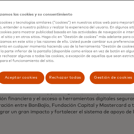
o MYPE del país", dijo Juan Navarrete, Vicepresidente de
izamos las cookies y su consentimiento
tar su conocimiento y amplia experiencia como líder innov
cookies y tecnologías similares (“cookies”) en nuestros sitios web para mejorarl
ón financiera, Mastercard colabora con la iniciativa priva
, entender a nuestro público y realzar la experiencia del usuario. En algunos sit
as a ayudar a las pequeñas compañías a acelerar su digit
cookies para mostrar publicidad basada en las actividades de navegación e inter
 el sitio y en otros sitios. Haga clic en “Gestión de cookies” más adelante para 
stercard, contamos con diferentes recursos y programas 
lizamos en este sitio y las razones de ello. Usted puede cambiar sus preferencia
ento en cualquier momento haciendo uso de la herramienta “Gestión de cookie
MYPES en el país y las ayudan a transitar hacia negocios 
la parte inferior de la pantalla (disponible como enlace en vez de botón en algun
para su operación diaria. Estamos orgullosos de ser socios
e rechazar algunas o todas las cookies, a excepción de aquellas que sean estri
ema financiero e impulsar alianzas para promover el acces
para el funcionamiento del sitio.
lizados y acorde a sus necesidades”, indicó Irina Valassi
card México.
Aceptar cookies
Rechazar todas
Gestión de cookies
talización, la innovación tecnológica y la inclusión son f
dimiento en México y para lograrlo, se requiere de un en
ón financiera y el acceso a herramientas digitales seguras,
ación entre BanBajío, Fundación Capital y Mastercard a tr
grar un gran impacto y fortalecer el sistema de apoyo de