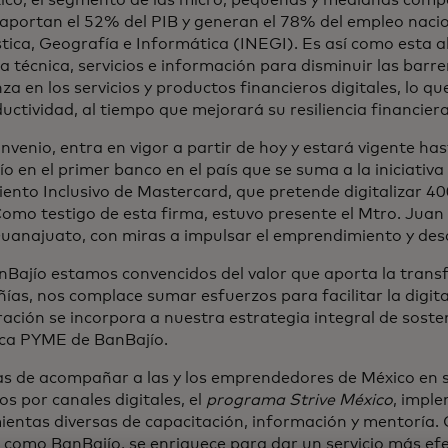
ico, el segmento de las micro, pequeñas y medianas comp
aportan el 52% del PIB y generan el 78% del empleo nacio
tica, Geografía e Informática (INEGI). Es así como esta 
a técnica, servicios e información para disminuir las bar
za en los servicios y productos financieros digitales, lo
uctividad, al tiempo que mejorará su resiliencia financier
nvenio, entra en vigor a partir de hoy y estará vigente ha
o en el primer banco en el país que se suma a la iniciativ
ento Inclusivo de Mastercard, que pretende digitalizar 4
Como testigo de esta firma, estuvo presente el Mtro. Jua
anajuato, con miras a impulsar el emprendimiento y desarr
Bajío estamos convencidos del valor que aporta la transf
as, nos complace sumar esfuerzos para facilitar la digita
ación se incorpora a nuestra estrategia integral de soste
ca PYME de BanBajío.
as de acompañar a las y los emprendedores de México en s
os por canales digitales, el
programa Strive México
, impl
entas diversas de capacitación, información y mentoría. Co
 como BanBajío, se enriquece para dar un servicio más efec