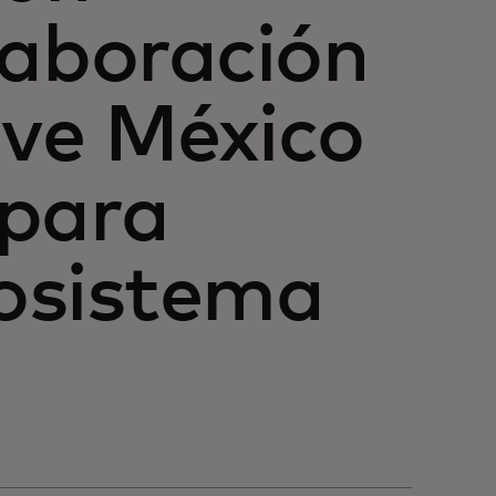
laboración
ive México
 para
cosistema