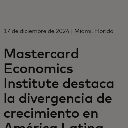
Para ti
Para empresas
17 de diciembre de 2024 | Miami, Florida
Para el mundo
Mastercard
Economics
Para innovadores
Institute destaca
Noticias y tendencias
la divergencia de
crecimiento en