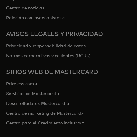
Centro de noticias
se abre en una pestaña nueva
Relación con Inversionistas
AVISOS LEGALES Y PRIVACIDAD
Privacidad y responsabilidad de datos
Normas corporativas vinculantes (BCRs)
SITIOS WEB DE MASTERCARD
se abre en una pestaña nueva
Priceless.com
se abre en una pestaña nueva
Servicios de Mastercard
se abre en una pestaña nueva
Desarrolladores Mastercard
se abre en una pestaña nu
Centro de marketing de Mastercard
se abre en una pestaña nu
Centro para el Crecimiento Inclusivo