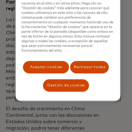
Factores globales e participaciones
usuarios en el sitio y en otros sitios. Haga clic en
regionales
“Gestión de cookies” más adelante para conocer qué
cookies utilizamos en este sitio y las razones de ello.
Usted puede cambiar sus preferencias de
La región podría beneficiarse del cambio
consentimiento en cualquier momento haciendo uso de
de enfoque de Estados Unidos hacia
la herramienta “Gestión de cookies” que aparece en la
parte inferior de la pantalla (disponible como enlace en
China Continental. México
vez de botón en algunos sitios). Esto incluye rechazar
probablemente participará en
algunas o todas las cookies, a excepción de aquellas
discusiones sobre política comercial
que sean estrictamente necesarias para el
funcionamiento del sitio.
estadounidense, y el énfasis en reducir la
dependencia de China Continental
podría, tras negociaciones, beneficiar a
Aceptar cookies
Rechazar todas
México y otros países de la región. Sin
embargo, la exposición global de la
región y las presiones sociales contra los
Gestión de cookies
ajustes fiscales podrían perjudicar las
perspectivas de crecimiento.
El desafío de crecimiento en China
Continental, junto con las discusiones en
Estados Unidos sobre comercio y
migración, podría tener diferentes