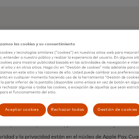
card trae hoy a sus tarjetashabientes Apple Pay, una for
ble y privada de pago que ayuda a los consumidores a que
izamos las cookies y su consentimiento
r su tarjeta de pago a otra persona, tocar botones físico
o —y emplear el poder de iPhone para proteger cada trans
cookies y tecnologías similares (“cookies”) en nuestros sitios web para mejorarl
, entender a nuestro público y realzar la experiencia del usuario. En algunos sit
disponible para las tarjetas de crédito Mastercard o débi
cookies para mostrar publicidad basada en las actividades de navegación e inter
rjetas de crédito Mastercard del Banco BHD, Banco Popula
 el sitio y en otros sitios. Haga clic en “Gestión de cookies” más adelante para 
Digital Dominicano.
lizamos en este sitio y las razones de ello. Usted puede cambiar sus preferencia
ento en cualquier momento haciendo uso de la herramienta “Gestión de cookie
la parte inferior de la pantalla (disponible como enlace en vez de botón en algun
entes simplemente hacen doble clic en el botón lateral y s
e rechazar algunas o todas las cookies, a excepción de aquellas que sean estri
Watch cerca de una terminal para realizar un pago sin c
para el funcionamiento del sitio.
le Pay es segura porque se autentica con Face ID, Touch I
del dispositivo, así como con un código de seguridad din
Aceptar cookies
Rechazar todas
Gestión de cookies
cción. Apple Pay se puede emplear en todos los estableci
in contacto, incluidos supermercados, farmacias, restaura
eras, colmados, teleféricos, plazas comerciales y muchos 
ridad y la privacidad están en el núcleo de Apple Pay. Cua