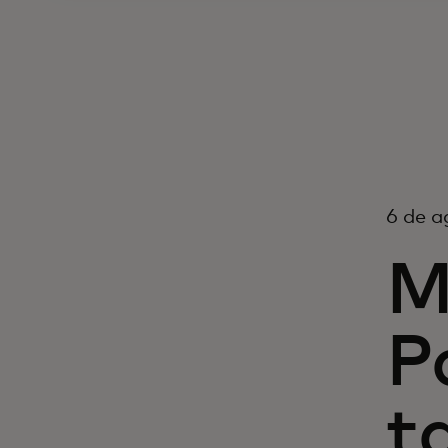
6 de a
M
P
t