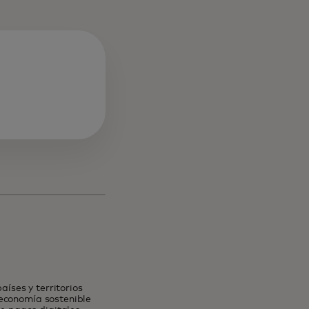
aña nueva
íses y territorios
 economía sostenible