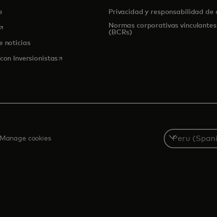
de
Privacidad y responsabilidad de
Normas corporativas vinculantes
se abre en una pestaña nueva
(BCRs)
e noticias
se abre en una pestaña nueva
con Inversionistas
Select
Manage cookies
a
country