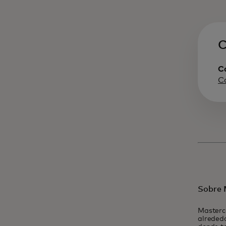
C
C
C
Sobre 
Masterc
alrededo