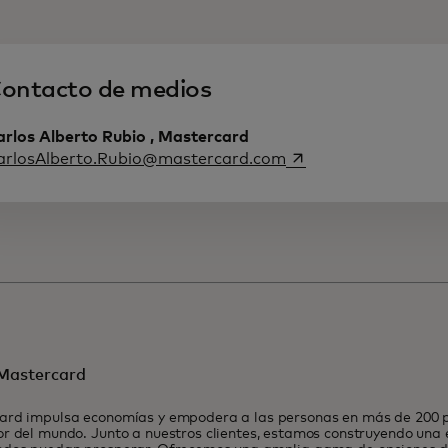
ontacto de medios
arlos Alberto Rubio , Mastercard
se abre en una pest
arlosAlberto.Rubio@mastercard.com
Mastercard
ard impulsa economías y empodera a las personas en más de 200 pa
r del mundo. Junto a nuestros clientes, estamos construyendo una