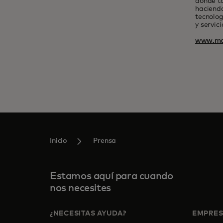
donde t
haciendo
tecnolog
y servic
www.ma
Inicio
Prensa
Estamos aquí para cuando
nos necesites
¿NECESITAS AYUDA?
EMPRE