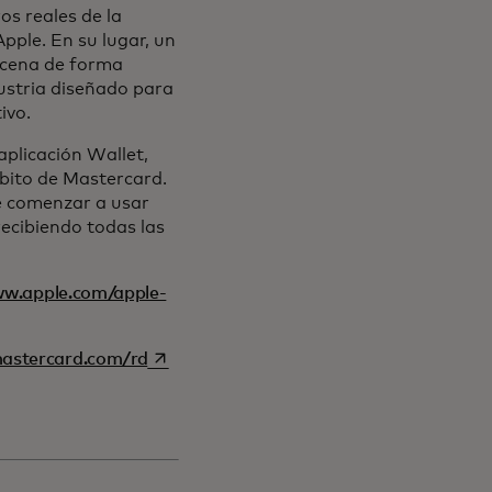
os reales de la
Apple. En su lugar, un
acena de forma
dustria diseñado para
ivo.
aplicación Wallet,
ébito de Mastercard.
e comenzar a usar
recibiendo todas las
ww.apple.com/apple-
se abre en una pestaña nueva
stercard.com/rd