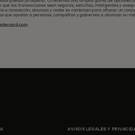
odos puedan prosperar. Ofrecemos una amplia gama de opciones de
 que las transacciones sean seguras, sencillas, inteligentes y asequ
ía e innovación, alianzas y redes se combinan para ofrecer un conj
ios que ayudan a personas, compañías y gobiernos a alcanzar su má
stercard.com
SA
AVISOS LEGALES Y PRIVACID