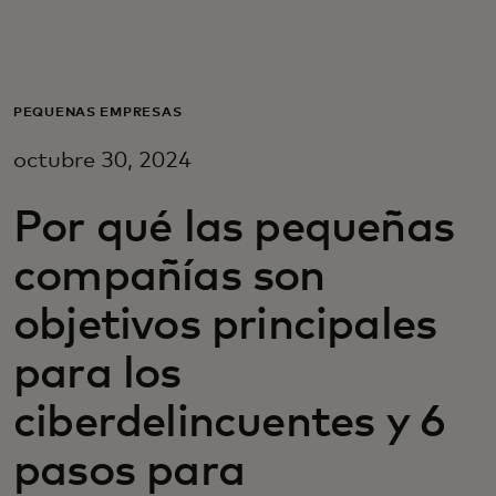
Para ti
Para empresas
PEQUEÑAS EMPRESAS
octubre 30, 2024
Para el mundo
Por qué las pequeñas
Para innovadores
compañías son
objetivos principales
Noticias y tendencias
para los
ciberdelincuentes y 6
pasos para