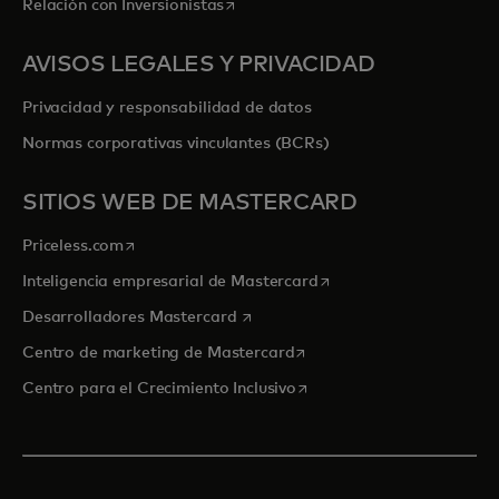
se abre en una pestaña nueva
Relación con Inversionistas
AVISOS LEGALES Y PRIVACIDAD
Privacidad y responsabilidad de datos
Normas corporativas vinculantes (BCRs)
SITIOS WEB DE MASTERCARD
se abre en una pestaña nueva
Priceless.com
se abre en una pestaña
Inteligencia empresarial de Mastercard
se abre en una pestaña nueva
Desarrolladores Mastercard
se abre en una pestaña nu
Centro de marketing de Mastercard
se abre en una pestaña nu
Centro para el Crecimiento Inclusivo