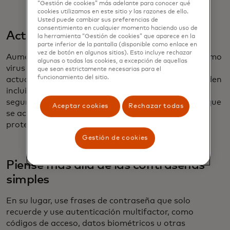
“Gestión de cookies” más adelante para conocer qué
cookies utilizamos en este sitio y las razones de ello.
Usted puede cambiar sus preferencias de
consentimiento en cualquier momento haciendo uso de
Actualiza tus dispositivos
la herramienta “Gestión de cookies” que aparece en la
parte inferior de la pantalla (disponible como enlace en
vez de botón en algunos sitios). Esto incluye rechazar
Aumente su inmunidad digital contra amenazas como
algunas o todas las cookies, a excepción de aquellas
virus y spyware manteniendo sus sistemas
que sean estrictamente necesarias para el
funcionamiento del sitio.
actualizados. Las actualizaciones de software pueden
incluir las defensas contra las últimas amenazas de
seguridad, así que configure sus dispositivos para que
Aceptar cookies
Rechazar todas
se actualicen automáticamente para mantener
protegidos.
Gestión de cookies
Piense más allá de las contraseñas
simples
En su lugar, use frases de contraseña que solo
recuerde y use autenticación multifactor, como
códigos de acceso, datos biométricos u otras