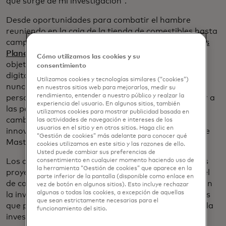
que surge de mi investigación".
Desde oportunidades para combatir el hambre
reuniendo en la caja de la tienda de comestibles hasta
campañas de consumo a gran escala como
Priceless
Planet Coalition
de Mastercard, que tiene como
Cómo utilizamos las cookies y su
objetivo restaurar 100 millones de árboles, la
consentimiento
digitalización está haciendo que sea más fácil que
Utilizamos cookies y tecnologías similares (“cookies”)
nunca vincular los pagos con las pasiones de las
en nuestros sitios web para mejorarlos, medir su
rendimiento, entender a nuestro público y realzar la
personas. "Asociaciones como estas pueden ayudar a
experiencia del usuario. En algunos sitios, también
las personas a convertir el cambio sobrante en un
utilizamos cookies para mostrar publicidad basada en
cambio real y realizar inversiones significativas en
las actividades de navegación e intereses de los
usuarios en el sitio y en otros sitios. Haga clic en
innovaciones revolucionarias", dice Simon Forbes de
“Gestión de cookies” más adelante para conocer qué
Mastercard, presidente del Reino Unido e Irlanda.
cookies utilizamos en este sitio y las razones de ello.
Usted puede cambiar sus preferencias de
consentimiento en cualquier momento haciendo uso de
Los clientes de Science Card pueden elegir entre los
la herramienta “Gestión de cookies” que aparece en la
proyectos disponibles, que se presentan en un panel
parte inferior de la pantalla (disponible como enlace en
de control con videos y otros materiales que explican
vez de botón en algunos sitios). Esto incluye rechazar
algunas o todas las cookies, a excepción de aquellas
la investigación. Una de sus principales beneficios es
que sean estrictamente necesarias para el
que permite a las personas financiar directamente la
funcionamiento del sitio.
investigación que les interesa, aunque solo puedan