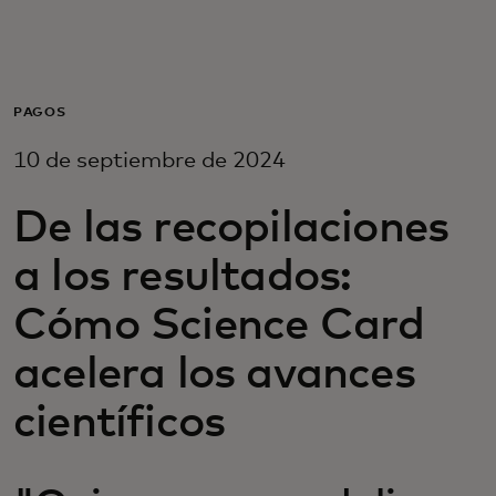
Para ti
Para empresas
PAGOS
10 de septiembre de 2024
Para el mundo
De las recopilaciones
Para innovadores
a los resultados:
Cómo Science Card
Noticias y tendencias
acelera los avances
científicos