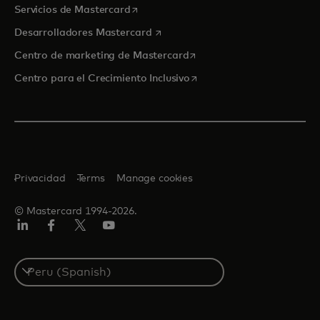
se abre en una pestaña nueva
Servicios de Mastercard
se abre en una pestaña nueva
Desarrolladores Mastercard
se abre en una pestaña nu
Centro de marketing de Mastercard
se abre en una pestaña nu
Centro para el Crecimiento Inclusivo
Privacidad
Terms
Manage cookies
© Mastercard 1994-2026.
LinkedIn
Facebook
Twitter/X
YouTube
Select
a
country