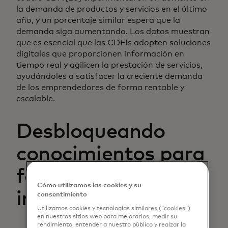
la demanda de productos y servicios en el último
año, y un porcentaje similar espera que la
demanda siga aumentando. Los datos muestran
que es esencial que las CDFIs adopten soluciones
digitales que proporcionen información en
tiempo real y agilicen la prestación de servicios,
ayudándoles a satisfacer la creciente demanda
de los emprendedores de forma rentable y
escalable.
Desbloqueando
conocimientos para
fomentar la
Cómo utilizamos las cookies y su
inclusión
consentimiento
Utilizamos cookies y tecnologías similares (“cookies”)
en nuestros sitios web para mejorarlos, medir su
rendimiento, entender a nuestro público y realzar la