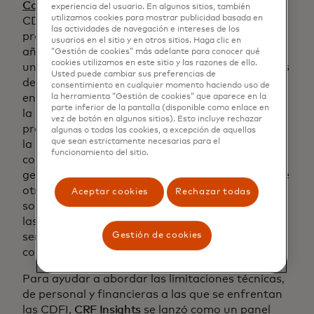
Community Reinvestment Fund, USA (CRF)
es un
experiencia del usuario. En algunos sitios, también
utilizamos cookies para mostrar publicidad basada en
CDFI con sede en Minneapolis, MN, y ha sido
las actividades de navegación e intereses de los
prestamista comunitario durante más de 35
usuarios en el sitio y en otros sitios. Haga clic en
años. Ha pasado de ser un prestamista local a
“Gestión de cookies” más adelante para conocer qué
cookies utilizamos en este sitio y las razones de ello.
una organización nacional de apoyo para cientos
Usted puede cambiar sus preferencias de
de CDFIs en todo el país, construyendo y
consentimiento en cualquier momento haciendo uso de
entregando plataformas digitales que permiten
la herramienta “Gestión de cookies” que aparece en la
parte inferior de la pantalla (disponible como enlace en
la liquidez mediante programas de participación,
vez de botón en algunos sitios). Esto incluye rechazar
préstamos directos y servicios tecnológicos para
algunas o todas las cookies, a excepción de aquellas
que sean estrictamente necesarias para el
la industria de financiación para el desarrollo
funcionamiento del sitio.
comunitario. En los últimos años, ha recibido un
generoso apoyo de Mastercard Strive USA, entre
otros financiadores, para construir y mejorar
Aceptar cookies
Rechazar todas
soluciones tecnológicas digitales que ayuden a
las CDFIs de todo Estados Unidos a llegar y
Gestión de cookies
servir mejor a las pequeñas empresas de sus
comunidades.
Para ayudar a abordar las limitaciones técnicas,
de personal y financieras a las que se enfrentan
las CDFI,
CRF Insights
se lanzó como un panel