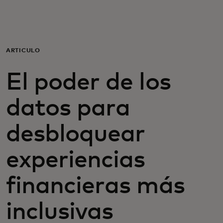
Para ti
Para empresas
ARTÍCULO
El poder de los
Para el mundo
datos para
Para innovadores
desbloquear
Noticias y tendencias
experiencias
financieras más
inclusivas