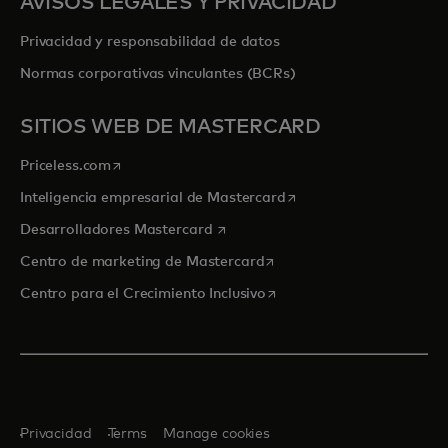
AVISOS LEGALES Y PRIVACIDAD
Privacidad y responsabilidad de datos
Normas corporativas vinculantes (BCRs)
SITIOS WEB DE MASTERCARD
se abre en una pestaña nueva
Priceless.com
se abre en una pestaña
Inteligencia empresarial de Mastercard
se abre en una pestaña nueva
Desarrolladores Mastercard
se abre en una pestaña nu
Centro de marketing de Mastercard
se abre en una pestaña nu
Centro para el Crecimiento Inclusivo
Privacidad
Terms
Manage cookies