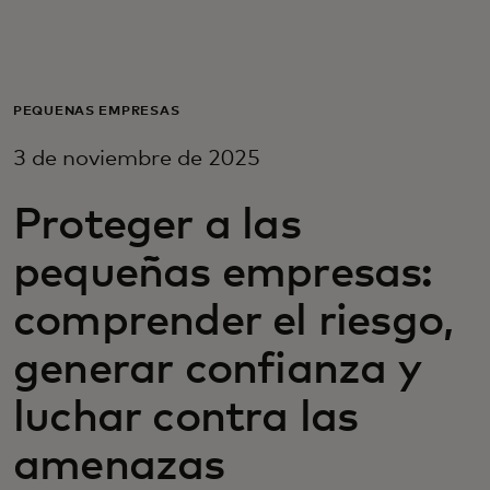
Para ti
Para empresas
PEQUEÑAS EMPRESAS
3 de noviembre de 2025
Para el mundo
Proteger a las
Para innovadores
pequeñas empresas:
comprender el riesgo,
Noticias y tendencias
generar confianza y
luchar contra las
amenazas