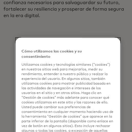
confianza necesarios para salvaguardar su futuro,
fortalecer su resiliencia y prosperar de forma segura
en la era digital.
Cómo utilizamos las cookies y su
consentimiento
Utilizamos cookies y tecnologías similares (“cookies”)
en nuestros sitios web para mejorarlos, medir su
rendimiento, entender a nuestro público y realzar la
experiencia del usuario. En algunos sitios, también
utilizamos cookies para mostrar publicidad basada en
las actividades de navegación e intereses de los
usuarios en el sitio y en otros sitios. Haga clic en
“Gestión de cookies” más adelante para conocer qué
cookies utilizamos en este sitio y las razones de ello.
Usted puede cambiar sus preferencias de
consentimiento en cualquier momento haciendo uso de
la herramienta “Gestión de cookies” que aparece en la
Parte 1: La realidad
parte inferior de la pantalla (disponible como enlace en
cotidiana de los
vez de botón en algunos sitios). Esto incluye rechazar
algunas o todas las cookies, a excepción de aquellas