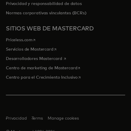
Privacidad y responsabilidad de datos
Normas corporativas vinculantes (BCRs)
SITIOS WEB DE MASTERCARD
se abre en una pestaña nueva
Priceless.com
se abre en una pestaña nueva
Servicios de Mastercard
se abre en una pestaña nueva
Desarrolladores Mastercard
se abre en una pestaña nu
Centro de marketing de Mastercard
se abre en una pestaña nu
Centro para el Crecimiento Inclusivo
Privacidad
Terms
Manage cookies