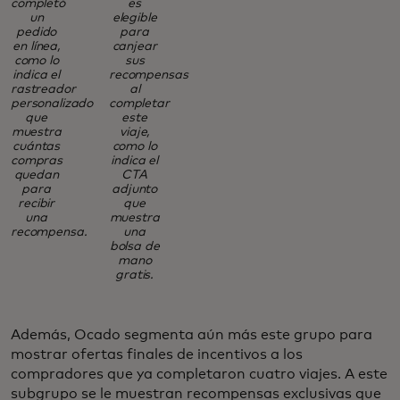
completó
es
un
elegible
pedido
para
en línea,
canjear
como lo
sus
indica el
recompensas
rastreador
al
personalizado
completar
que
este
muestra
viaje,
cuántas
como lo
compras
indica el
quedan
CTA
para
adjunto
recibir
que
una
muestra
recompensa.
una
bolsa de
mano
gratis.
Además, Ocado segmenta aún más este grupo para
mostrar ofertas finales de incentivos a los
compradores que ya completaron cuatro viajes. A este
subgrupo se le muestran recompensas exclusivas que