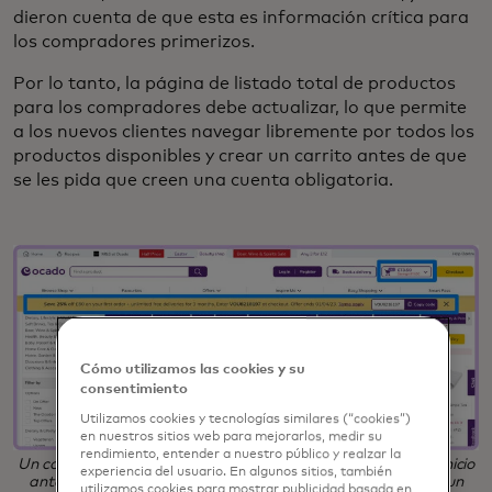
dieron cuenta de que esta es información crítica para
los compradores primerizos.
Por lo tanto, la página de listado total de productos
para los compradores debe actualizar, lo que permite
a los nuevos clientes navegar libremente por todos los
productos disponibles y crear un carrito antes de que
se les pida que creen una cuenta obligatoria.
Cómo utilizamos las cookies y su
consentimiento
Utilizamos cookies y tecnologías similares (“cookies”)
en nuestros sitios web para mejorarlos, medir su
rendimiento, entender a nuestro público y realzar la
Un comprador primerizo ve la experiencia de la página de inicio
experiencia del usuario. En algunos sitios, también
anterior. Pueden navegar por todos los productos y crear un
utilizamos cookies para mostrar publicidad basada en