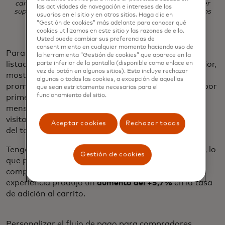
carrito antes de crear una cuenta obligatoria. En el banner
las actividades de navegación e intereses de los
superior aparece una oferta promocional para los primeros
usuarios en el sitio y en otros sitios. Haga clic en
pedidos, con el importe personalizado en el carrito.
“Gestión de cookies” más adelante para conocer qué
cookies utilizamos en este sitio y las razones de ello.
Usted puede cambiar sus preferencias de
consentimiento en cualquier momento haciendo uso de
Para quienes visitan por primera vez, la página de
la herramienta “Gestión de cookies” que aparece en la
parte inferior de la pantalla (disponible como enlace en
listado de productos de Ocado se parece a la anterior,
vez de botón en algunos sitios). Esto incluye rechazar
mostrando una amplia gama de productos y
algunas o todas las cookies, a excepción de aquellas
promocionando un banner de descuento exclusivo por
que sean estrictamente necesarias para el
funcionamiento del sitio.
primera vez en la parte superior de la página. Los
mensajes personalizados en el carrito muestran al
visitante la cantidad de dinero ahorrada en función
Aceptar cookies
Rechazar todas
del total actual del carrito.
Tenga en cuenta que esta experiencia no tiene guía, lo
Gestión de cookies
que permite a los compradores primerizos explorar
completamente el catálogo de productos. Esta
experiencia produjo un
aumento del +5,7%
en la tasa
de adición al carrito.
Personalizar el flujo de pago para compradores