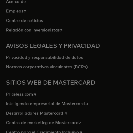
Acerca de
se abre en una pestaña nueva
Empleos
Centro de noticias
se abre en una pestaña nueva
Relación con Inversionistas
AVISOS LEGALES Y PRIVACIDAD
Privacidad y responsabilidad de datos
Normas corporativas vinculantes (BCRs)
SITIOS WEB DE MASTERCARD
se abre en una pestaña nueva
Priceless.com
se abre en una pestaña
Inteligencia empresarial de Mastercard
se abre en una pestaña nueva
Desarrolladores Mastercard
se abre en una pestaña nu
Centro de marketing de Mastercard
se abre en una pestaña nu
Centro para el Crecimiento Inclusivo