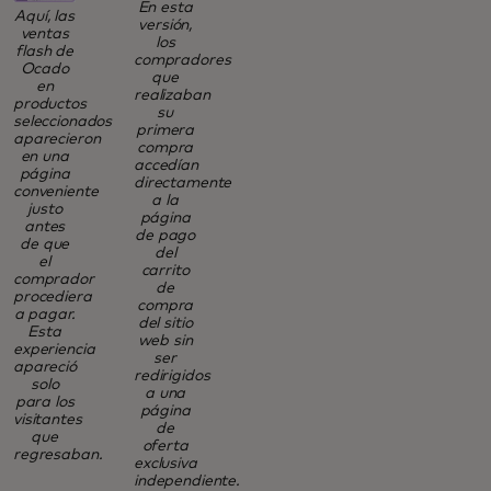
En esta
Aquí, las
versión,
ventas
los
flash de
compradores
Ocado
que
en
realizaban
productos
su
seleccionados
primera
aparecieron
compra
en una
accedían
página
directamente
conveniente
a la
justo
página
antes
de pago
de que
del
el
carrito
comprador
de
procediera
compra
a pagar.
del sitio
Esta
web sin
experiencia
ser
apareció
redirigidos
solo
a una
para los
página
visitantes
de
que
oferta
regresaban.
exclusiva
independiente.