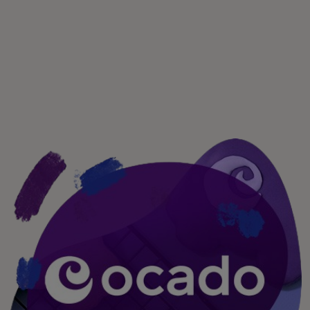
Para ti
Para empresas
Para el mundo
Para innovadores
Noticias y tendencias