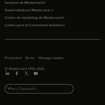
se abre en una pestaña nueva
Servicios de Mastercard
se abre en una pestaña nueva
Desarrolladores Mastercard
se abre en una pestaña nu
Centro de marketing de Mastercard
se abre en una pestaña nu
Centro para el Crecimiento Inclusivo
Privacidad
Terms
Manage cookies
© Mastercard 1994-2026.
LinkedIn
Facebook
Twitter/X
YouTube
Select
a
country