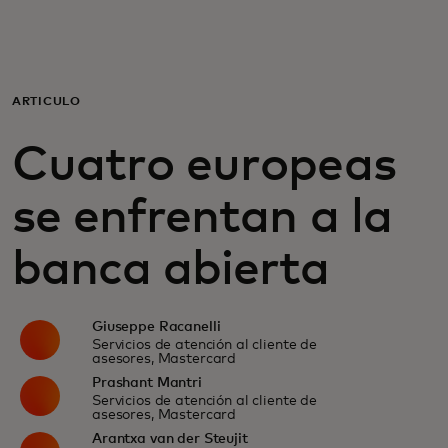
Para ti
Para empresas
ARTÍCULO
Cuatro europeas
Para el mundo
se enfrentan a la
Para innovadores
banca abierta
Noticias y tendencias
Giuseppe Racanelli
Servicios de atención al cliente de
asesores, Mastercard
Prashant Mantri
Servicios de atención al cliente de
asesores, Mastercard
Arantxa van der Steujit