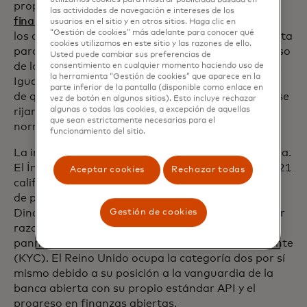
utilizamos cookies para mostrar publicidad basada en
propuesta de la UE sobre
el acceso a los datos
las actividades de navegación e intereses de los
financieros (FIDA)
va específicamente más allá de
usuarios en el sitio y en otros sitios. Haga clic en
“Gestión de cookies” más adelante para conocer qué
los datos de las cuentas de pago de la banca abierta
cookies utilizamos en este sitio y las razones de ello.
para “establecer un marco que rija el acceso y el uso
Usted puede cambiar sus preferencias de
de los datos de los clientes en el sector financiero”.
consentimiento en cualquier momento haciendo uso de
la herramienta “Gestión de cookies” que aparece en la
Igualmente importante es que señala la necesidad
parte inferior de la pantalla (disponible como enlace en
de que las instituciones financieras de toda la UE se
vez de botón en algunos sitios). Esto incluye rechazar
algunas o todas las cookies, a excepción de aquellas
rijan por el mismo marco jurídico y las mismas
que sean estrictamente necesarias para el
normas técnicas.
funcionamiento del sitio.
La importancia de los estándares es bien entendida.
El Índice de Preparación para la Banca Abierta 2021
Aceptar cookies
Rechazar todas
califica a diez países europeos en cinco categorías
de preparación. Los países nórdicos de Suecia,
Dinamarca y Noruega ocupan la categoría uno por
Gestión de cookies
razones que incluyen sus identificaciones digitales
pannórdicas y soluciones de conocimiento del cliente
(KYC). El Reino Unido ocupa la categoría dos por sí
mismo debido a su posición a la vanguardia de la
banca abierta con su propio estándar API y el
progreso en finanzas abiertas.