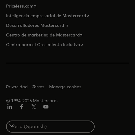
se abre en una pestaña nueva
Priceless.com
se abre en una pestaña
Inteligencia empresarial de Mastercard
se abre en una pestaña nueva
Desarrolladores Mastercard
se abre en una pestaña nu
Centro de marketing de Mastercard
se abre en una pestaña nu
Centro para el Crecimiento Inclusivo
Privacidad
Terms
Manage cookies
© 1994-2026 Mastercard.
LinkedIn
Facebook
Twitter/X
YouTube
Select
a
country