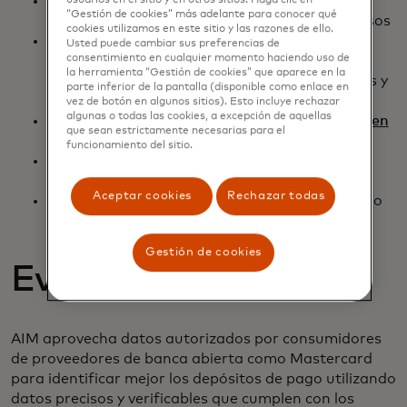
Evaluar más fácilmente la capacidad del
usuarios en el sitio y en otros sitios. Haga clic en
“Gestión de cookies” más adelante para conocer qué
prestatario/automatizar los cálculos de ingresos
cookies utilizamos en este sitio y las razones de ello.
Reduce las frustraciones causadas por las
Usted puede cambiar sus preferencias de
consentimiento en cualquier momento haciendo uso de
entregas en papel y la solicitud de
la herramienta “Gestión de cookies” que aparece en la
documentación para verificar activos, ingresos y
parte inferior de la pantalla (disponible como enlace en
empleo
vez de botón en algunos sitios). Esto incluye rechazar
algunas o todas las cookies, a excepción de aquellas
Eliminar la subjetividad y
los errores manuales en
que sean estrictamente necesarias para el
el procesamiento y la evaluación
funcionamiento del sitio.
Menor riesgo y probabilidad de actividad
fraudulenta
Aceptar cookies
Rechazar todas
Aumenta las recomendaciones proporcionando
una mejor experiencia para los prestatarios
Gestión de cookies
Evaluación eficiente
AIM aprovecha datos autorizados por consumidores
de proveedores de banca abierta como Mastercard
para identificar mejor los depósitos de pago utilizando
datos precisos y verificables que cumplen con los