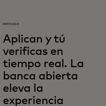
Para ti
Para empresas
ARTÍCULO
Aplican y tú
Para el mundo
verificas en
Para innovadores
tiempo real. La
Noticias y tendencias
banca abierta
eleva la
experiencia