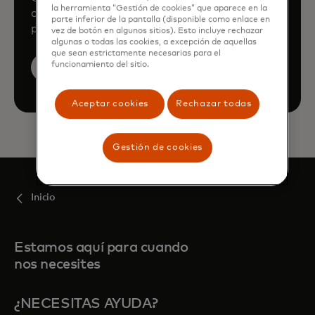
la herramienta “Gestión de cookies” que aparece en la
can enhance your business through our
parte inferior de la pantalla (disponible como enlace en
products and services.
vez de botón en algunos sitios). Esto incluye rechazar
algunas o todas las cookies, a excepción de aquellas
que sean estrictamente necesarias para el
funcionamiento del sitio.
Book a demo
Aceptar cookies
Rechazar todas
Gestión de cookies
Inicio
Estamos aquí para cuando
nos necesites
¿NECESITAS AYUDA?