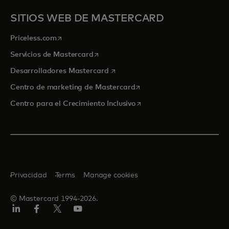
SITIOS WEB DE MASTERCARD
se abre en una pestaña nueva
Priceless.com
se abre en una pestaña nueva
Servicios de Mastercard
se abre en una pestaña nueva
Desarrolladores Mastercard
se abre en una pestaña nu
Centro de marketing de Mastercard
se abre en una pestaña nu
Centro para el Crecimiento Inclusivo
Privacidad
Terms
Manage cookies
© Mastercard 1994-2026.
LinkedIn
Facebook
Twitter/X
YouTube