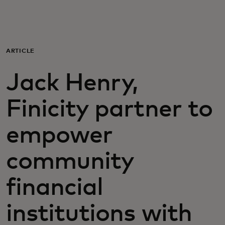
Para ti
Para empresas
ARTICLE
Jack Henry,
Para el mundo
Finicity partner to
Para innovadores
empower
Noticias y tendencias
community
financial
institutions with