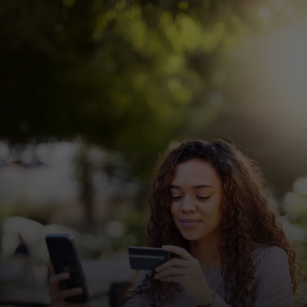
Para ti
Para empresas
Para el mundo
Para innovadores
Noticias y tendencias