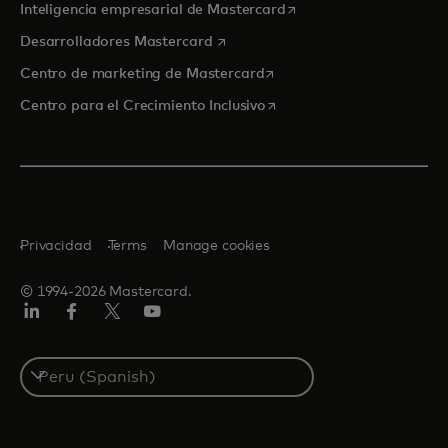
se abre en una pestaña
Inteligencia empresarial de Mastercard
se abre en una pestaña nueva
Desarrolladores Mastercard
se abre en una pestaña nu
Centro de marketing de Mastercard
se abre en una pestaña nu
Centro para el Crecimiento Inclusivo
Privacidad
Terms
Manage cookies
© 1994-2026 Mastercard.
LinkedIn
Facebook
Twitter/X
YouTube
Select
a
country