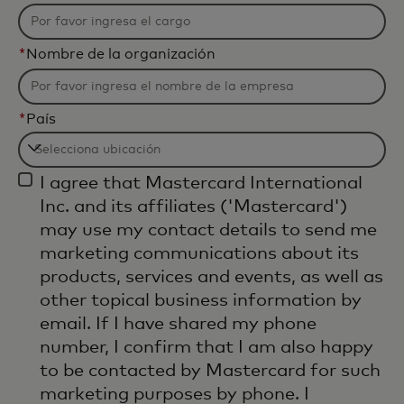
*
Nombre de la organización
*
País
Filtering
I agree that Mastercard International
will
Inc. and its affiliates ('Mastercard')
be
may use my contact details to send me
applied
marketing communications about its
after
products, services and events, as well as
3
other topical business information by
characters.
email. If I have shared my phone
number, I confirm that I am also happy
to be contacted by Mastercard for such
marketing purposes by phone. I