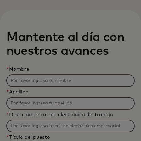
Para ti
Para empresas
Mantente al día con
nuestros avances
Para el mundo
*
Nombre
Para innovadores
*
Apellido
Noticias y tendencias
*
Dirección de correo electrónico del trabajo
*
Título del puesto