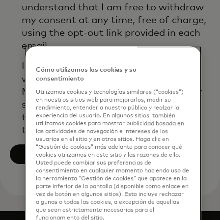
understand that I am free to withdraw
my consent at any time, free of charge,
using the opt-out link provided in each
email.
I acknowledge that my personal data
Cómo utilizamos las cookies y su
will be processed in accordance with
consentimiento
Mastercard’s
Global Privacy Notice
. By
Utilizamos cookies y tecnologías similares (“cookies”)
en nuestros sitios web para mejorarlos, medir su
submitting this form, I also confirm
rendimiento, entender a nuestro público y realzar la
that I have read and agree to
experiencia del usuario. En algunos sitios, también
utilizamos cookies para mostrar publicidad basada en
the Mastercard
Terms of Use
.
las actividades de navegación e intereses de los
usuarios en el sitio y en otros sitios. Haga clic en
“Gestión de cookies” más adelante para conocer qué
Submit
cookies utilizamos en este sitio y las razones de ello.
Usted puede cambiar sus preferencias de
consentimiento en cualquier momento haciendo uso de
la herramienta “Gestión de cookies” que aparece en la
parte inferior de la pantalla (disponible como enlace en
vez de botón en algunos sitios). Esto incluye rechazar
algunas o todas las cookies, a excepción de aquellas
que sean estrictamente necesarias para el
funcionamiento del sitio.