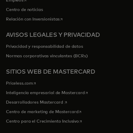
Empleos
Centro de noticias
se abre en una pestaña nueva
Relación con Inversionistas
AVISOS LEGALES Y PRIVACIDAD
Privacidad y responsabilidad de datos
Normas corporativas vinculantes (BCRs)
SITIOS WEB DE MASTERCARD
se abre en una pestaña nueva
Priceless.com
se abre en una pestaña
Inteligencia empresarial de Mastercard
se abre en una pestaña nueva
Desarrolladores Mastercard
se abre en una pestaña nu
Centro de marketing de Mastercard
se abre en una pestaña nu
Centro para el Crecimiento Inclusivo